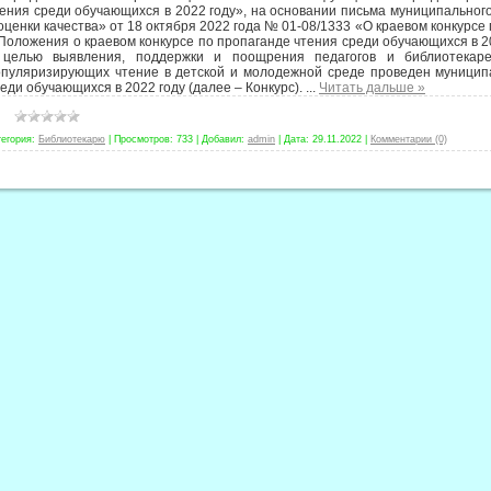
ения среди обучающихся в 2022 году», на основании письма муниципальног
оценки качества» от 18 октября 2022 года № 01-08/1333 «О краевом конкурсе
Положения о краевом конкурсе по пропаганде чтения среди обучающихся в 20
 целью выявления, поддержки и поощрения педагогов и библиотекаре
опуляризирующих чтение в детской и молодежной среде проведен муниципа
еди обучающихся в 2022 году (далее – Конкурс).
...
Читать дальше »
тегория:
Библиотекарю
|
Просмотров:
733
|
Добавил:
admin
|
Дата:
29.11.2022
|
Комментарии (0)