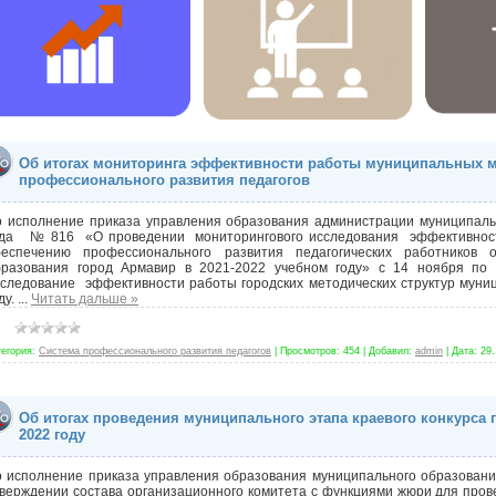
Об итогах мониторинга эффективности работы муниципальных м
профессионального развития педагогов
о исполнение приказа управления образования администрации муниципаль
ода № 816 «О проведении мониторингового исследования эффективност
беспечению профессионального развития педагогических работников 
бразования город Армавир в 2021-2022 учебном году» с 14 ноября п
сследование эффективности работы городских методических структур муни
ду.
...
Читать дальше »
тегория:
Система профессионального развития педагогов
|
Просмотров:
454
|
Добавил:
admin
|
Дата:
29.
Об итогах проведения муниципального этапа краевого конкурса 
2022 году
о исполнение приказа управления образования муниципального образовани
верждении состава организационного комитета с функциями жюри для пров