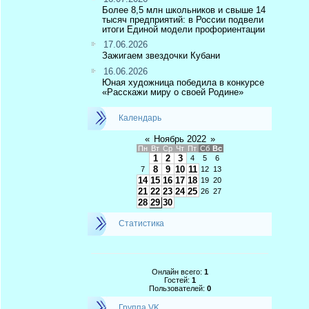
Более 8,5 млн школьников и свыше 14
тысяч предприятий: в России подвели
итоги Единой модели профориентации
17.06.2026
Зажигаем звездочки Кубани
16.06.2026
Юная художница победила в конкурсе
«Расскажи миру о своей Родине»
Календарь
«
Ноябрь 2022
»
Пн
Вт
Ср
Чт
Пт
Сб
Вс
1
2
3
4
5
6
8
9
10
11
7
12
13
14
15
16
17
18
19
20
21
22
23
24
25
26
27
28
29
30
Статистика
Онлайн всего:
1
Гостей:
1
Пользователей:
0
Группа VK