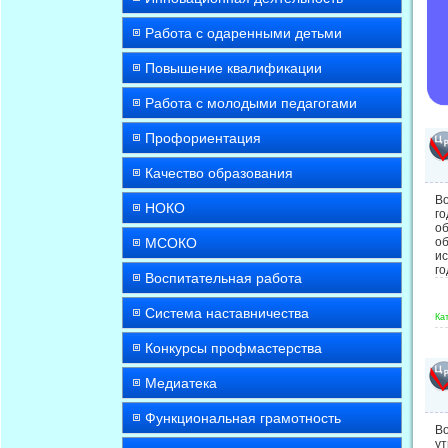
Работа с одаренными детьми
Повышение квалификации
Работа с молодыми педагогами
Профориентация
Качество образования
В
НОКО
г
о
МСОКО
о
и
го
Воспитательная работа
Система наставничества
Ка
Конкурсы профмастерства
Медиатека
Функциональная грамотность
В
ут