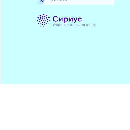
Минпрос
ПОДПИСАТЬСЯ
ЦДОДД
Хостинг от
uCoz
Обратная
RSS