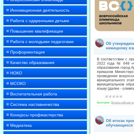
Инновационная деятельность
Работа с одаренными детьми
Повышение квалификации
Работа с молодыми педагогами
Об утвержден
немецкому язы
Профориентация
В соответствии с п
Качество образования
2022 года № 648 «О
образовании город А
приказом Министерс
НОКО
проведения всеросс
муниципального этап
МСОКО
муниципальном обра
языку (далее - олим
Воспитательная работа
Категория:
Всероссийская о
Система наставничества
Конкурсы профмастерства
Об итогах пр
Медиатека
обучающихся