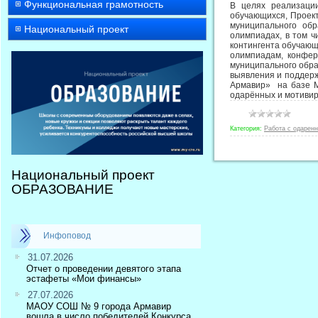
Функциональная грамотность
В целях реализаци
обучающихся, Проект
муниципального обр
Национальный проект
олимпиадах, в том ч
контингента обучающ
олимпиадам, конфер
муниципального обра
выявления и поддерж
Армавир» на базе М
одарённых и мотивир
Категория:
Работа с одарен
Национальный проект
ОБРАЗОВАНИЕ
Инфоповод
31.07.2026
Отчет о проведении девятого этапа
эстафеты «Мои финансы»
27.07.2026
МАОУ СОШ № 9 города Армавир
вошла в число победителей Конкурса