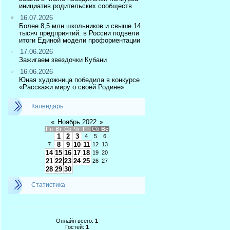
инициатив родительских сообществ
16.07.2026
Более 8,5 млн школьников и свыше 14
тысяч предприятий: в России подвели
итоги Единой модели профориентации
17.06.2026
Зажигаем звездочки Кубани
16.06.2026
Юная художница победила в конкурсе
«Расскажи миру о своей Родине»
Календарь
«
Ноябрь 2022
»
Пн
Вт
Ср
Чт
Пт
Сб
Вс
1
2
3
4
5
6
8
9
10
11
7
12
13
14
15
16
17
18
19
20
21
22
23
24
25
26
27
28
29
30
Статистика
Онлайн всего:
1
Гостей:
1