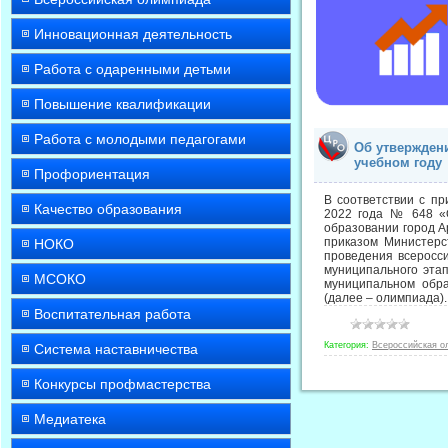
Инновационная деятельность
Работа с одаренными детьми
Повышение квалификации
Работа с молодыми педагогами
Об утвержден
учебном году
Профориентация
В соответствии с п
Качество образования
2022 года № 648 «О
образовании город А
приказом Министерс
НОКО
проведения всеросс
муниципального этап
МСОКО
муниципальном обра
(далее – олимпиада)
Воспитательная работа
Категория:
Всероссийская о
Система наставничества
Конкурсы профмастерства
Медиатека