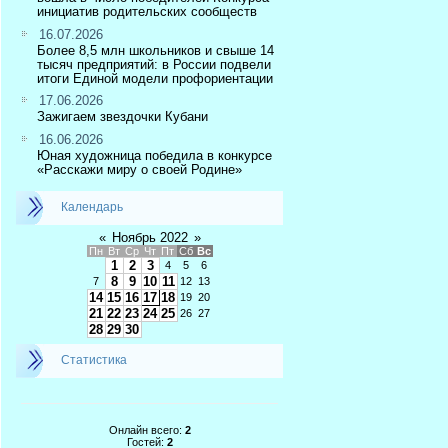
инициатив родительских сообществ
16.07.2026
Более 8,5 млн школьников и свыше 14
тысяч предприятий: в России подвели
итоги Единой модели профориентации
17.06.2026
Зажигаем звездочки Кубани
16.06.2026
Юная художница победила в конкурсе
«Расскажи миру о своей Родине»
Календарь
«
Ноябрь 2022
»
Пн
Вт
Ср
Чт
Пт
Сб
Вс
1
2
3
4
5
6
8
9
10
11
7
12
13
14
15
16
17
18
19
20
21
22
23
24
25
26
27
28
29
30
Статистика
Онлайн всего:
2
Гостей:
2