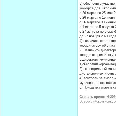
3) обеспечить участи
конкурсе для школьни
с 26 марта по 25 мая 2
с 26 марта по 15 июня 
с 26 мартапо 30 июня2
с 1 июля по 5 августа
с 27 августа по 6 окт
до 27 ноября 2021 год
4) назначить ответст
координатору об участ
2. Назначить директо
координатором Конкур
3.Директору муниципал
1)обеспечитьорганиза
2) еженедельный мони
дистанционных и очных
4. Контроль за выпол
муниципального образо
5. Приказ вступает в с
Скачать приказ №209 
Всероссийском конкур