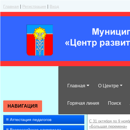
Главная
|
Регистрация
|
Вход
Главная
О Центре
Всероссийский
Горячая линия
Поиск
НАВИГАЦИЯ
Первый слет победите
Аттестация педагогов
С 31 октября по 9 ноя
«Большая перемена»
Всероссийская олимпиада