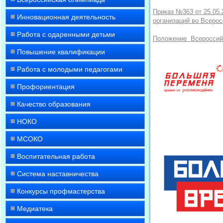
Приказ №363 от 25.05.
Инновационная деятельность
организаций во Всеро
Работа с одаренными детьми
Положение Всероссий
Повышение квалификации
Работа с молодыми педагогами
Профориентация
Качество образования
НОКО
МСОКО
Воспитательная работа
Система наставничества
Конкурсы профмастерства
Медиатека