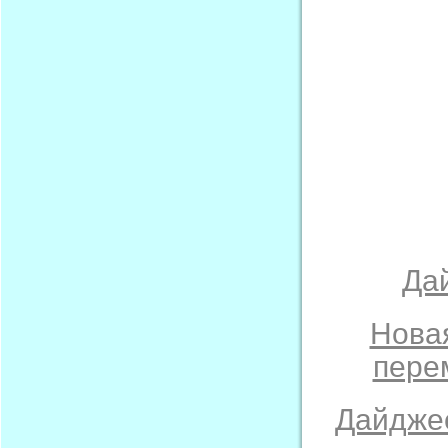
Да
Нова
пере
Дайджес