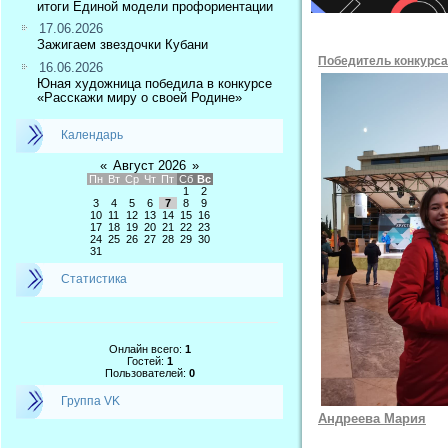
итоги Единой модели профориентации
17.06.2026
Зажигаем звездочки Кубани
Победитель конкурс
16.06.2026
Юная художница победила в конкурсе
«Расскажи миру о своей Родине»
Календарь
«
Август 2026
»
Пн
Вт
Ср
Чт
Пт
Сб
Вс
1
2
3
4
5
6
7
8
9
10
11
12
13
14
15
16
17
18
19
20
21
22
23
24
25
26
27
28
29
30
31
Статистика
Онлайн всего:
1
Гостей:
1
Пользователей:
0
Группа VK
Андреева Мария