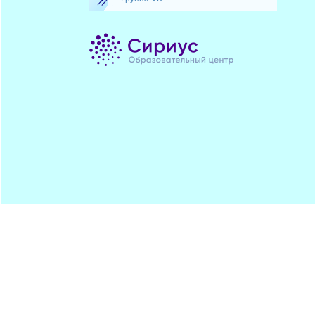
Минпрос
ПОДПИСАТЬСЯ
ЦДОДД
Хостинг от
uCoz
Обратная
RSS