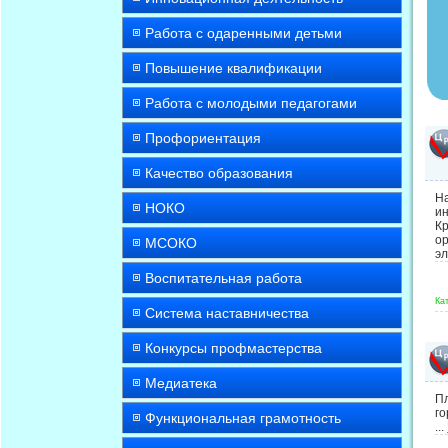
Работа с одаренными детьми
Повышение квалификации
Работа с молодыми педагогами
Профориентация
Качество образования
Н
НОКО
и
К
о
МСОКО
э
Воспитательная работа
Ка
Система наставничества
Конкурсы профмастерства
Медиатека
Пл
го
Функциональная грамотность
...