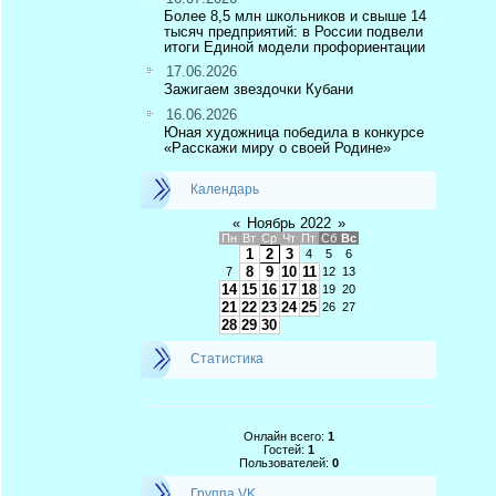
Более 8,5 млн школьников и свыше 14
тысяч предприятий: в России подвели
итоги Единой модели профориентации
17.06.2026
Зажигаем звездочки Кубани
16.06.2026
Юная художница победила в конкурсе
«Расскажи миру о своей Родине»
Календарь
«
Ноябрь 2022
»
Пн
Вт
Ср
Чт
Пт
Сб
Вс
1
2
3
4
5
6
8
9
10
11
7
12
13
14
15
16
17
18
19
20
21
22
23
24
25
26
27
28
29
30
Статистика
Онлайн всего:
1
Гостей:
1
Пользователей:
0
Группа VK