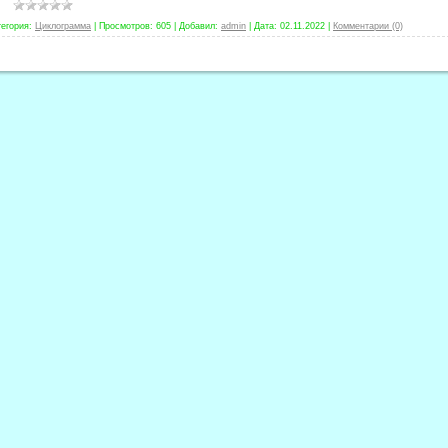
тегория:
Циклограмма
|
Просмотров:
605
|
Добавил:
admin
|
Дата:
02.11.2022
|
Комментарии (0)