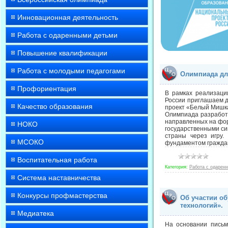
Инновационная деятельность
Работа с одаренными детьми
Повышение квалификации
Работа с молодыми педагогами
Олимпиада дл
Профориентация
В рамках реализаци
России приглашаем д
Качество образования
проект «Белый Мишк
Олимпиада разработа
направленных на фор
НОКО
государственными сим
страны через игру.
МСОКО
фундаментом граждан
Воспитательная работа
Категория:
Работа с одарен
Система наставничества
Конкурсы профмастерства
Об участии об
технологий».
Медиатека
На основании письм