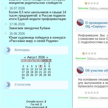
инициатив родительских сообществ
16.07.2026
Категория:
Работа с одарен
Более 8,5 млн школьников и свыше 14
тысяч предприятий: в России подвели
итоги Единой модели профориентации
О проведении
17.06.2026
ОЦ «Сириус»
Зажигаем звездочки Кубани
16.06.2026
Информируем Вас о
Юная художница победила в конкурсе
стажировки на базе 
«Расскажи миру о своей Родине»
С подробностями о р
Календарь
«
Август 2026
»
Категория:
Работа с одаренны
Пн
Вт
Ср
Чт
Пт
Сб
Вс
1
2
3
4
5
6
7
8
9
10
11
12
13
14
15
16
Об участии об
17
18
19
20
21
22
23
24
25
26
27
28
29
30
31
На основании письма
для выпускников в 
Статистика
Кубанского государс
Категория:
Работа с одарен
Онлайн всего:
2
Гостей:
2
Пользователей:
0