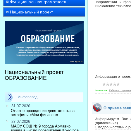
Функциональная грамотность
направлении инфор
«Поколение технологи
Национальный проект
Национальный проект
Информация о проект
ОБРАЗОВАНИЕ
Категория:
Работа с одарен
Инфоповод
31.07.2026
О приеме зая
Отчет о проведении девятого этапа
эстафеты «Мои финансы»
Информируем Вас о
27.07.2026
(приложение).
МАОУ СОШ № 9 города Армавир
С подробностями о р
вошла в число победителей Конкурса