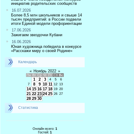
инициатив родительских сообществ
16.07.2026
Более 8,5 млн школьников и свыше 14
тысяч предприятий: в России подвели
итоги Единой модели профориентации
17.06.2026
Зажигаем звездочки Кубани
16.06.2026
Юная художница победила в конкурсе
«Расскажи миру о своей Родине»
Календарь
«
Ноябрь 2022
»
Пн
Вт
Ср
Чт
Пт
Сб
Вс
1
2
3
4
5
6
8
9
10
11
7
12
13
14
15
16
17
18
19
20
21
22
23
24
25
26
27
28
29
30
Статистика
Онлайн всего:
1
Гостей:
1