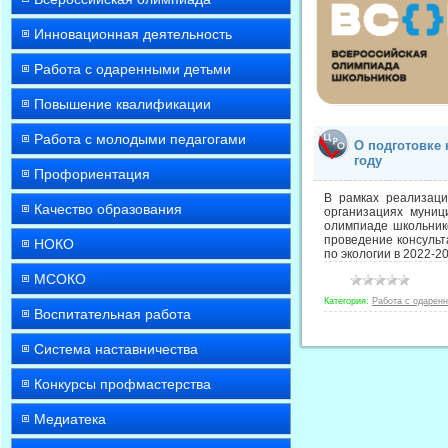
Инновационная деятельность
Работа с одаренными детьми
Повышение квалификации
Работа с молодыми педагогами
О подготовке 
году
Профориентация
В рамках реализаци
Качество образования
организациях муниц
олимпиаде школьник
проведение консуль
НОКО
по экологии в 2022-2
МСОКО
Категория:
Работа с одарен
Воспитательная работа
Система наставничества
Конкурсы профмастерства
Медиатека