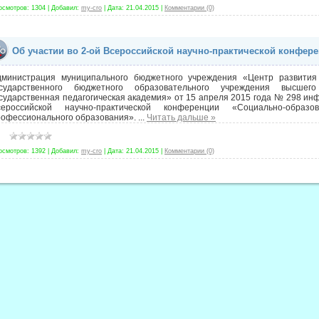
осмотров:
1304
|
Добавил:
my-cro
|
Дата:
21.04.2015
|
Комментарии (0)
Об участии во 2-ой Всероссийской научно-практической конфер
дминистрация муниципального бюджетного учреждения «Центр развития
осударственного бюджетного образовательного учреждения высшег
сударственная педагогическая академия» от 15 апреля 2015 года № 298 ин
сероссийской научно-практической конференции «Социально-обра
рофессионального образования».
...
Читать дальше »
осмотров:
1392
|
Добавил:
my-cro
|
Дата:
21.04.2015
|
Комментарии (0)