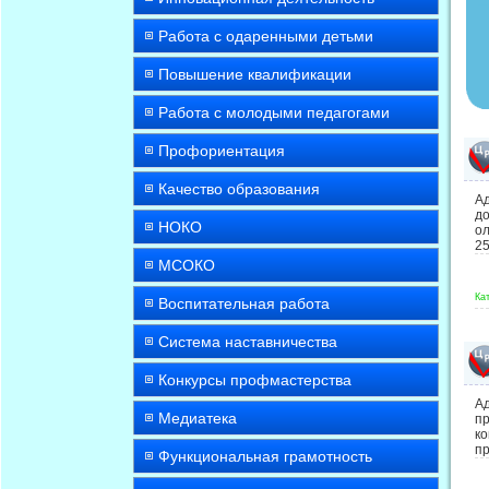
Работа с одаренными детьми
Повышение квалификации
Работа с молодыми педагогами
Профориентация
Качество образования
А
д
НОКО
ол
25
МСОКО
Ка
Воспитательная работа
Система наставничества
Конкурсы профмастерства
А
Медиатека
п
к
пр
Функциональная грамотность