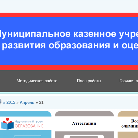
Методическая работа
План работы
Горячая 
»
2015
»
Апрель
»
21