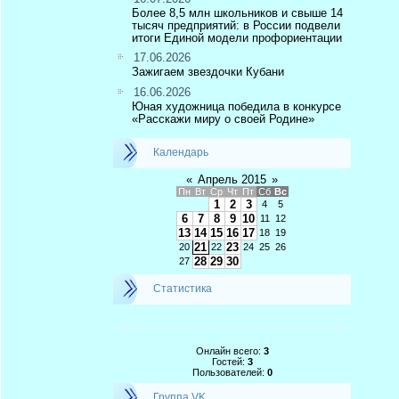
Более 8,5 млн школьников и свыше 14
тысяч предприятий: в России подвели
итоги Единой модели профориентации
17.06.2026
Зажигаем звездочки Кубани
16.06.2026
Юная художница победила в конкурсе
«Расскажи миру о своей Родине»
Календарь
«
Апрель 2015
»
Пн
Вт
Ср
Чт
Пт
Сб
Вс
1
2
3
4
5
6
7
8
9
10
11
12
13
14
15
16
17
18
19
21
23
20
22
24
25
26
28
29
30
27
Статистика
Онлайн всего:
3
Гостей:
3
Пользователей:
0
Группа VK