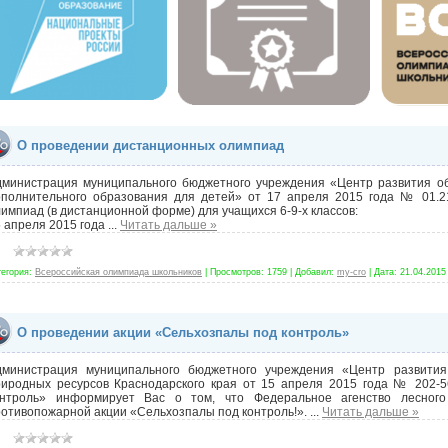
О проведении дистанционных олимпиад
дминистрация муниципального бюджетного учреждения «Центр развития о
ополнительного образования для детей» от 17 апреля 2015 года № 01.2
импиад (в дистанционной форме) для учащихся 6-9-х классов:
 апреля 2015 года
...
Читать дальше »
тегория:
Всероссийская олимпиада школьников
|
Просмотров:
1759
|
Добавил:
my-cro
|
Дата:
21.04.2015
О проведении акции «Сельхозпалы под контроль»
дминистрация муниципального бюджетного учреждения «Центр развития
риродных ресурсов Краснодарского края от 15 апреля 2015 года № 202-5
онтроль» информирует Вас о том, что Федеральное агенство лесного
отивопожарной акции «Сельхозпалы под контроль!».
...
Читать дальше »