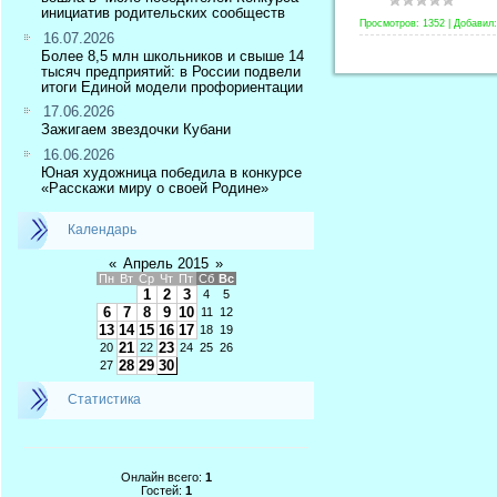
инициатив родительских сообществ
Просмотров:
1352
|
Добавил:
16.07.2026
Более 8,5 млн школьников и свыше 14
тысяч предприятий: в России подвели
итоги Единой модели профориентации
17.06.2026
Зажигаем звездочки Кубани
16.06.2026
Юная художница победила в конкурсе
«Расскажи миру о своей Родине»
Календарь
«
Апрель 2015
»
Пн
Вт
Ср
Чт
Пт
Сб
Вс
1
2
3
4
5
6
7
8
9
10
11
12
13
14
15
16
17
18
19
21
23
20
22
24
25
26
28
29
30
27
Статистика
Онлайн всего:
1
Гостей:
1