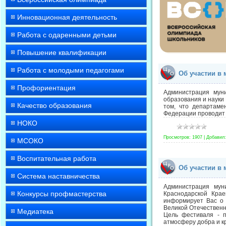
Инновационная деятельность
Работа с одаренными детьми
Повышение квалификации
Работа с молодыми педагогами
Об участии в 
Профориентация
Администрация мун
образования и науки
Качество образования
том, что департаме
Федерации проводит 
НОКО
Просмотров:
1907
|
Добавил:
МСОКО
Воспитательная работа
Об участии в
Система наставничества
Администрация мун
Конкурсы профмастерства
Краснодарской Кра
информирует Вас о 
Великой Отечественн
Медиатека
Цель фестиваля - п
атмосферу добра и к