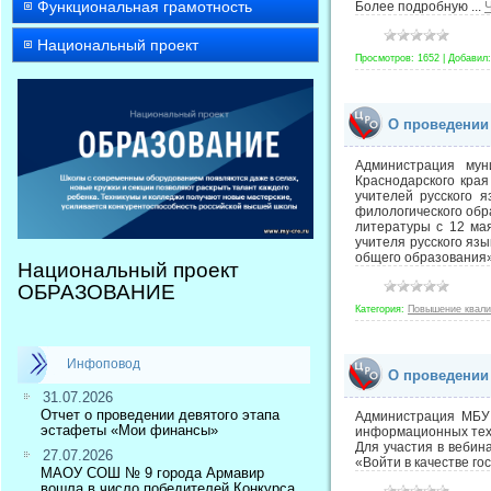
Функциональная грамотность
Более подробную
...
Национальный проект
Просмотров:
1652
|
Добавил:
О проведении
Администрация мун
Краснодарского кра
учителей русского я
филологического об
литературы с 12 ма
учителя русского яз
общего образования»
Национальный проект
ОБРАЗОВАНИЕ
Категория:
Повышение квал
Инфоповод
О проведении
31.07.2026
Отчет о проведении девятого этапа
Администрация МБУ 
эстафеты «Мои финансы»
информационных техн
Для участия в вебина
27.07.2026
«Войти в качестве го
МАОУ СОШ № 9 города Армавир
вошла в число победителей Конкурса