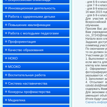
- для 6-9-х кла
- для 7-9-х кла
Инновационная деятельность
- для 8-9 класс
16 мая 2015 го
- для 6-9-х кла
Работа с одаренными детьми
Для участия в
Всероссийско
Повышение квалификации
обучению.
Просим Вас до
Вам учреждения
Работа с молодыми педагогами
cro_37243@mail
Начало всех ол
Профориентация
Задания доступ
олимпиад участ
По окончании у
Качество образования
то он должен з
Участники до 1
НОКО
1. Выполняют з
если места для
клетку или лин
МСОКО
2. Оформляют 
фотографируютс
Воспитательная работа
указывается: «
3. Заполняют а
4. Отсылают в
Система наставничества
cdodd.dist@mai
содержать Фам
Конкурсы профмастерства
Для экономии о
уменьшит объё
Итоги будут ра
Медиатека
Скачать инфор