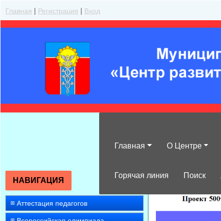
Главная
|
Регистрация
|
Вход
Главная
О Центре
»
2015
»
Апрел
Горячая линия
Поиск
НАВИГАЦИЯ
Аттестация педагогов
Всероссийская олимпиада