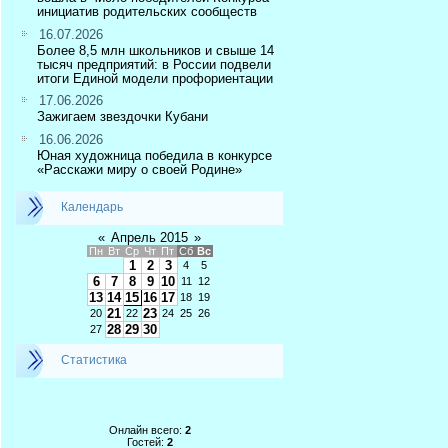
инициатив родительских сообществ
16.07.2026
Более 8,5 млн школьников и свыше 14
тысяч предприятий: в России подвели
итоги Единой модели профориентации
17.06.2026
Зажигаем звездочки Кубани
16.06.2026
Юная художница победила в конкурсе
«Расскажи миру о своей Родине»
Календарь
«
Апрель 2015
»
Пн
Вт
Ср
Чт
Пт
Сб
Вс
1
2
3
4
5
6
7
8
9
10
11
12
13
14
15
16
17
18
19
21
23
20
22
24
25
26
28
29
30
27
Статистика
Онлайн всего:
2
Гостей:
2