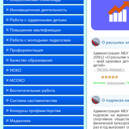
Инновационная деятельность
Работа с одаренными детьми
Повышение квалификации
Работа с молодыми педагогами
О рассылке эл
Профориентация
Администрация МБУ 
20/912 «О рассылке 
Качество образования
– край здоровых дет
детей».
...
Читать дальше »
НОКО
МСОКО
Категория:
Библиотекарю
|
П
Воспитательная работа
Система наставничества
О подписке н
Конкурсы профмастерства
Администрация МБУ 
подписке на журнал
спортивное обществ
Медиатека
физической культуро
раз в год выпускает