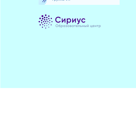
Минпрос
ПОДПИСАТЬСЯ
ЦДОДД
Хостинг от
uCoz
Обратная
RSS