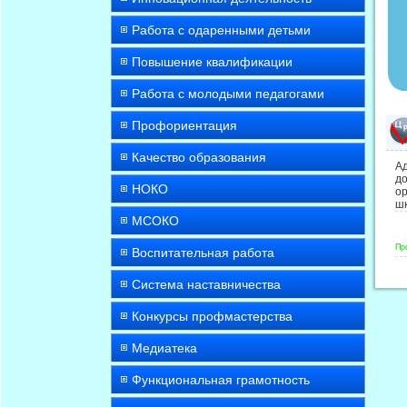
Работа с одаренными детьми
Повышение квалификации
Работа с молодыми педагогами
Профориентация
Качество образования
А
д
НОКО
ор
шк
МСОКО
Пр
Воспитательная работа
Система наставничества
Конкурсы профмастерства
Медиатека
Функциональная грамотность