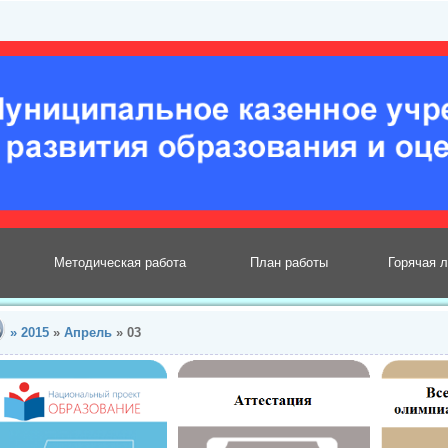
Методическая работа
План работы
Горячая 
»
2015
»
Апрель
»
03