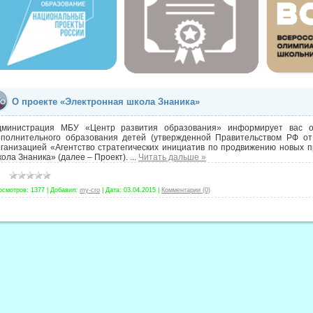
О проекте «Электронная школа Знаника»
дминистрация МБУ «Центр развития образования» информирует вас о 
ополнительного образования детей (утвержденной Правительством РФ от
ганизацией «Агентство стратегических инициатив по продвижению новых пр
ола Знаника» (далее – Проект).
...
Читать дальше »
осмотров:
1377
|
Добавил:
my-cro
|
Дата:
03.04.2015
|
Комментарии (0)