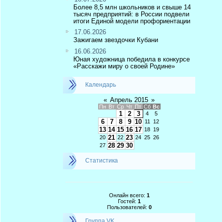
Более 8,5 млн школьников и свыше 14
тысяч предприятий: в России подвели
итоги Единой модели профориентации
17.06.2026
Зажигаем звездочки Кубани
16.06.2026
Юная художница победила в конкурсе
«Расскажи миру о своей Родине»
Календарь
«
Апрель 2015
»
Пн
Вт
Ср
Чт
Пт
Сб
Вс
1
2
3
4
5
6
7
8
9
10
11
12
13
14
15
16
17
18
19
21
23
20
22
24
25
26
28
29
30
27
Статистика
Онлайн всего:
1
Гостей:
1
Пользователей:
0
Группа VK