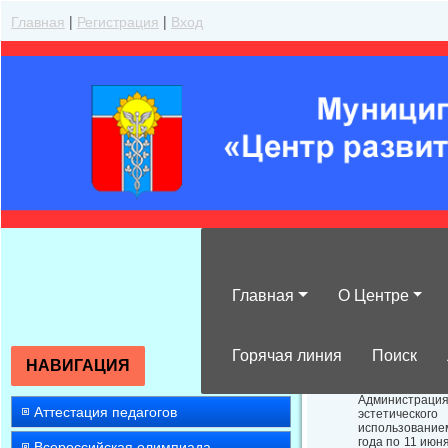
Главная
|
Регистрация
|
Вход
Главная
О Центре
О переносе вн
Горячая линия
Поиск
НАВИГАЦИЯ
Администрация
Аттестация педагогов
эстетическог
использование
года по 11 июн
Всероссийская олимпиада