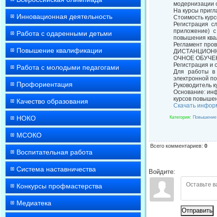
модернизации с
На курсы приг
Инновационная деятельность
Стоимость курс
Регистрация сл
приложение) с
Работа с одаренными детьми
повышения ква
Регламент пров
Повышение квалификации
ДИСТАНЦИОННОЕ
ОЧНОЕ ОБУЧЕНИЕ
Регистрация и с
Работа с молодыми педагогами
Для работы в
электронной по
Профориентация
Руководитель к
Основание: ин
курсов повышен
Качество образования
Скачать инфор
НОКО
Категория
:
Повышение
МСОКО
Всего комментариев
:
0
Воспитательная работа
Система наставничества
Войдите:
Конкурсы профмастерства
Медиатека
Отправить