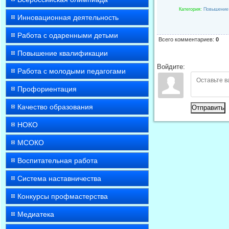
Категория
:
Повышение
Инновационная деятельность
Работа с одаренными детьми
Всего комментариев
:
0
Повышение квалификации
Войдите:
Работа с молодыми педагогами
Профориентация
Качество образования
Отправить
НОКО
МСОКО
Воспитательная работа
Система наставничества
Конкурсы профмастерства
Медиатека