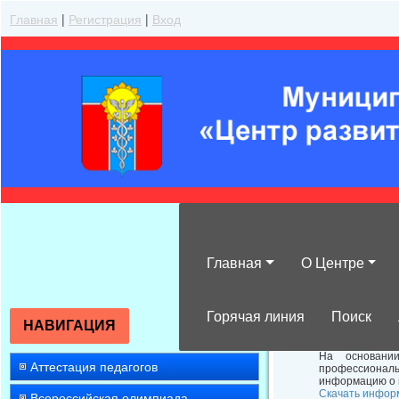
Главная
|
Регистрация
|
Вход
Главная
О Центре
О курсах повы
Горячая линия
Поиск
НАВИГАЦИЯ
На основани
Аттестация педагогов
профессиональ
информацию о п
Скачать инфор
Всероссийская олимпиада