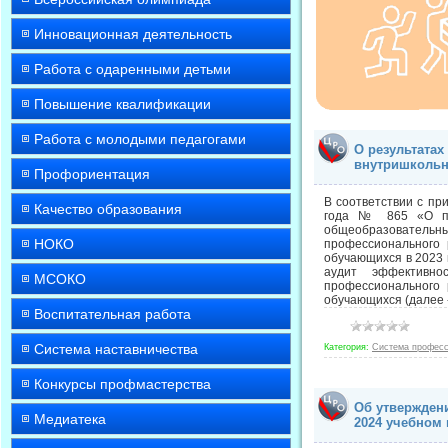
Инновационная деятельность
Работа с одаренными детьми
Повышение квалификации
Работа с молодыми педагогами
О результата
внутришкольн
Профориентация
В соответствии с пр
Качество образования
года № 865 «О про
общеобразовательны
НОКО
профессионального 
обучающихся в 2023 
аудит эффективно
МСОКО
профессионального 
обучающихся (далее -
Воспитательная работа
Система наставничества
Категория:
Система професс
Конкурсы профмастерства
Об утвержден
Медиатека
2024 учебном 