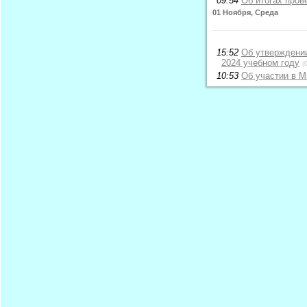
09:54
Об итогах пров
01 Ноября, Среда
15:52
Об утверждении
2024 учебном году
(
10:53
Об участии в М