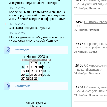
10:27
Об утверждении
инициатив родительских сообществ
2024 учебном году
(
16.07.2026
17 Ноября, Пятница
Более 8,5 млн школьников и свыше 14
тысяч предприятий: в России подвели
итоги Единой модели профориентации
14:18
Об итогах пров
17.06.2026
(0)
Зажигаем звездочки Кубани
16 Ноября, Четверг
16.06.2026
Юная художница победила в конкурсе
«Расскажи миру о своей Родине»
14:17
О проведении 
системы профессион
Календарь
15 Ноября, Среда
«
Ноябрь 2023
»
Пн
Вт
Ср
Чт
Пт
Сб
Вс
1
2
3
4
5
10:36
Об утверждении
7
8
9
10
6
11
12
город Армавир
(0)
13
14
15
16
17
18
19
14 Ноября, Вторник
20
22
23
24
21
25
26
27
28
29
30
Статистика
13:44
Об утверждении
2023-2024 учебном 
13 Ноября, Понедельник
Онлайн всего:
2
Гостей:
2