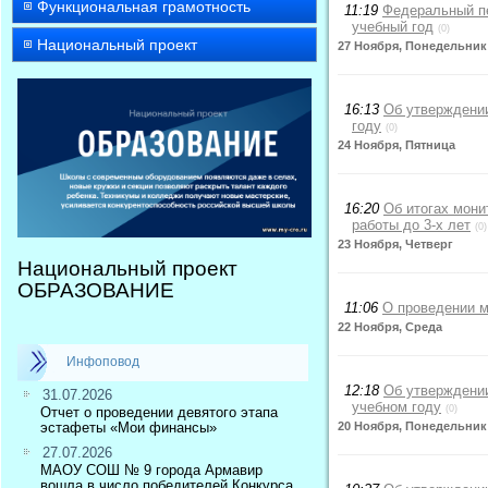
Функциональная грамотность
11:19
Федеральный пе
учебный год
(0)
Национальный проект
27 Ноября, Понедельник
16:13
Об утверждении
году
(0)
24 Ноября, Пятница
16:20
Об итогах мони
работы до 3-х лет
(0)
23 Ноября, Четверг
Национальный проект
ОБРАЗОВАНИЕ
11:06
О проведении м
22 Ноября, Среда
Инфоповод
12:18
Об утверждении
31.07.2026
учебном году
(0)
Отчет о проведении девятого этапа
эстафеты «Мои финансы»
20 Ноября, Понедельник
27.07.2026
МАОУ СОШ № 9 города Армавир
вошла в число победителей Конкурса