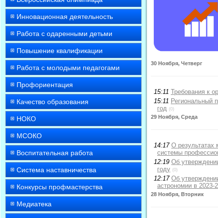
Инновационная деятельность
Работа с одаренными детьми
Повышение квалификации
30 Ноября, Четверг
Работа с молодыми педагогами
Профориентация
15:11
Требования к о
15:11
Региональный п
Качество образования
год
(0)
29 Ноября, Среда
НОКО
МСОКО
14:17
О результатах
Воспитательная работа
системы профессион
12:19
Об утверждении
году
Система наставничества
(0)
12:17
Об утверждении
астрономии в 2023-2
Конкурсы профмастерства
28 Ноября, Вторник
Медиатека