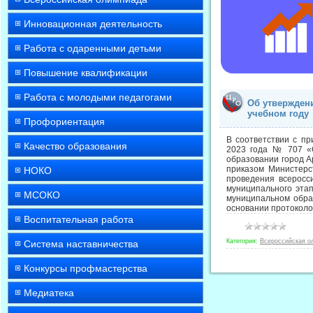
Инновационная деятельность
Работа с одаренными детьми
Повышение квалификации
Работа с молодыми педагогами
Об утвержден
учебном году
Профориентация
В соответствии с п
Качество образования
2023 года № 707 «О
образовании город А
приказом Министерс
НОКО
проведения всеросс
муниципального этап
МСОКО
муниципальном обра
основании протокол
Воспитательная работа
Категория:
Всероссийская о
Система наставничества
Конкурсы профмастерства
Медиатека