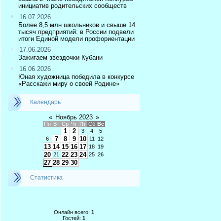
инициатив родительских сообществ
16.07.2026
Более 8,5 млн школьников и свыше 14
тысяч предприятий: в России подвели
итоги Единой модели профориентации
17.06.2026
Зажигаем звездочки Кубани
16.06.2026
Юная художница победила в конкурсе
«Расскажи миру о своей Родине»
Календарь
«
Ноябрь 2023
»
Пн
Вт
Ср
Чт
Пт
Сб
Вс
1
2
3
4
5
7
8
9
10
6
11
12
13
14
15
16
17
18
19
20
22
23
24
21
25
26
27
28
29
30
Статистика
Онлайн всего:
1
Гостей:
1