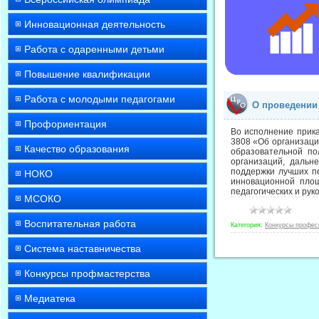
Инновационная деятельность
Работа с одаренными детьми
Повышение квалификации
Работа с молодыми педагогами
О проведении 
Профориентация
Во исполнение прика
3808 «Об организаци
Качество образования
образовательной по
организаций, дальн
поддержки лучших п
НОКО
инновационной пло
педагогических и ру
МСОКО
Воспитательная работа
Категория:
Конкурсы профес
Система наставничества
Конкурсы профмастерства
Медиатека