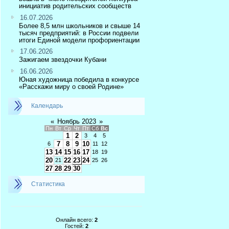
инициатив родительских сообществ
16.07.2026
Более 8,5 млн школьников и свыше 14
тысяч предприятий: в России подвели
итоги Единой модели профориентации
17.06.2026
Зажигаем звездочки Кубани
16.06.2026
Юная художница победила в конкурсе
«Расскажи миру о своей Родине»
Календарь
«
Ноябрь 2023
»
Пн
Вт
Ср
Чт
Пт
Сб
Вс
1
2
3
4
5
7
8
9
10
6
11
12
13
14
15
16
17
18
19
20
22
23
24
21
25
26
27
28
29
30
Статистика
Онлайн всего:
2
Гостей:
2