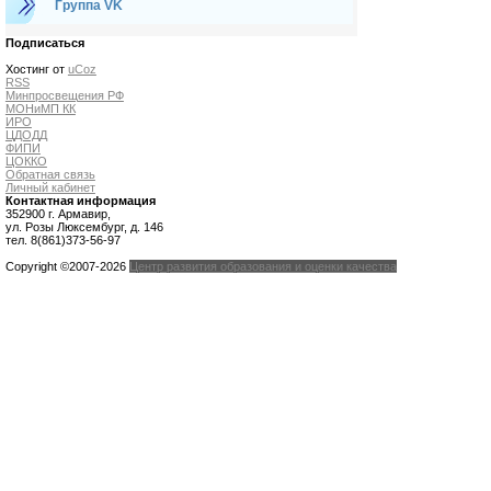
Группа VK
Подписаться
Хостинг от
uCoz
RSS
Минпросвещения РФ
МОНиМП КК
ИРО
ЦДОДД
ФИПИ
ЦОККО
Обратная связь
Личный кабинет
Контактная информация
352900 г. Армавир,
ул. Розы Люксембург, д. 146
тел. 8(861)373-56-97
Copyright ©2007-2026
Центр развития образования и оценки качества