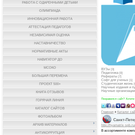
РАБОТА С ОДАРЕННЫМИ ДЕТЬМИ
ОЛИМПИАДА
ИННОВАЦИОННАЯ РАБОТА
АТТЕСТАЦИЯ ПЕДАГОГОВ
НЕЗАВИСИМАЯ ОЦЕНКА
НАСТАВНИЧЕСТВО
НОРМАТИВНЫЕ АКТЫ
НАВИГАТОР ДО
МСОКО
ВУЗы
[3]
Педагогика
[0]
БОЛЬШАЯ ПЕРЕМЕНА
Рефераты
[7]
Софт для ученых
[1]
Студенческая жизнь
ПРОЕКТ 500+
[
Научные издания и п
Научные организации
КНИГА ОТЗЫВОВ
Понравился сайт? Хотите
ГОРЯЧАЯ ЛИНИЯ
КАТАЛОГ САЙТОВ
Главная
»
Каталог са
ФОТОАЛЬБОМ
Санкт-Пете
АРХИВ МАТЕРИАЛОВ
http://hyamatrix-spb.ru
В ассортименте комп
АНТИКОРРУПЦИЯ