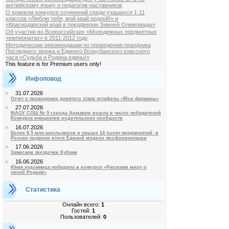
английскому языку и педагогов-наставников
О краевом конкурсе сочинений среди учащихся 1-11
классов «Люблю тебя, мой край родной!» и
«Краснодарский край в преддверии Зимней Олимпиады»
Об участии во Всероссийских «Молодежных предметных
чемпионатах» в 2011-2012 году
Методические рекомендации по проведению праздника
Последнего звонка и Единого Всекубанского классного
часа «Судьба и Родина едины!»
This feature is for Premium users only!
Инфоповод
31.07.2026
Отчет о проведении девятого этапа эстафеты «Мои финансы»
27.07.2026
МАОУ СОШ № 9 города Армавир вошла в число победителей
Конкурса инициатив родительских сообществ
16.07.2026
Более 8,5 млн школьников и свыше 14 тысяч предприятий: в
России подвели итоги Единой модели профориентации
17.06.2026
Зажигаем звездочки Кубани
16.06.2026
Юная художница победила в конкурсе «Расскажи миру о
своей Родине»
Статистика
Онлайн всего:
1
Гостей:
1
Пользователей:
0