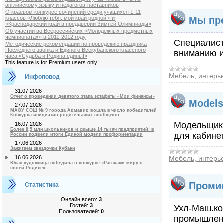
английскому языку и педагогов-наставников
О краевом конкурсе сочинений среди учащихся 1-11
классов «Люблю тебя, мой край родной!» и
Мы пре
«Краснодарский край в преддверии Зимней Олимпиады»
Об участии во Всероссийских «Молодежных предметных
чемпионатах» в 2011-2012 году
Специалист
Методические рекомендации по проведению праздника
Последнего звонка и Единого Всекубанского классного
вниманию и
часа «Судьба и Родина едины!»
This feature is for Premium users only!
Мебель, интерь
Инфоповод
31.07.2026
Отчет о проведении девятого этапа эстафеты «Мои финансы»
Models
27.07.2026
МАОУ СОШ № 9 города Армавир вошла в число победителей
Конкурса инициатив родительских сообществ
Модельщик.
16.07.2026
Более 8,5 млн школьников и свыше 14 тысяч предприятий: в
для кабине
России подвели итоги Единой модели профориентации
17.06.2026
Зажигаем звездочки Кубани
16.06.2026
Мебель, интерь
Юная художница победила в конкурсе «Расскажи миру о
своей Родине»
Промис
Статистика
Онлайн всего:
3
Гостей:
3
Ухл-Маш.ко
Пользователей:
0
промышленн