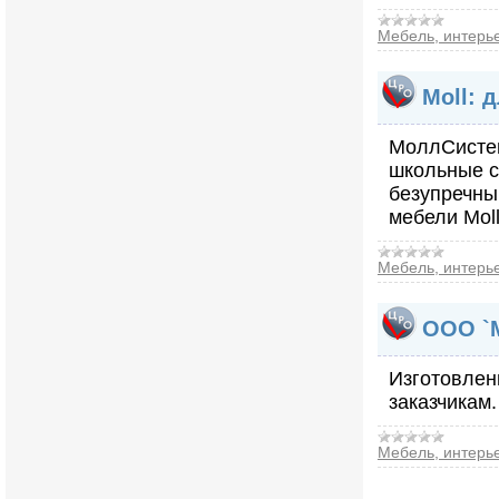
Мебель, интерь
Moll: 
МоллСистем
школьные ст
безупречны
мебели Moll
Мебель, интерь
ООО `М
Изготовлени
заказчикам
Мебель, интерь