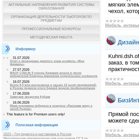
мягких эле
АКТУАЛЬНЫЕ НАПРАВЛЕНИЯ РАЗВИТИЯ СИСТЕМЫ
ОБРАЗОВАНИЯ
чехол, кот
ОРГАНИЗАЦИЯ ДЕЯТЕЛЬНОСТИ ТЬЮТОРОВ ПО
ПРЕДМЕТАМ
Мебель, интерь
ПРОФЕССИОНАЛЬНЫЕ КОНКУРСЫ
МЕТОДИЧЕСКАЯ РАБОТА
Дизайн
Информер
Kuhni.dsh.
31.07.2026
Отчет о проведении девятого этапа эстафеты «Мои
заказ, в то
финансы»
практичнос
27.07.2026
МАОУ СОШ № 9 города Армавир вошла в число
победителей Конкурса инициатив родительских сообществ
16.07.2026
Мебель, интерь
Более 8,5 млн школьников и свыше 14 тысяч предприятий:
в России подвели итоги Единой модели профориентации
17.06.2026
Зажигаем звездочки Кубани
БизИнт
16.06.2026
Юная художница победила в конкурсе «Расскажи миру о
своей Родине»
Прямой пос
This feature is for Premium users only!
можете сде
Полезная информация
2023 – Год педагога и наставника в России
Мебель, интерь
Методические рекомендации для участников ОГЭ по