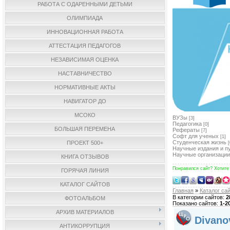
РАБОТА С ОДАРЕННЫМИ ДЕТЬМИ
ОЛИМПИАДА
ИННОВАЦИОННАЯ РАБОТА
АТТЕСТАЦИЯ ПЕДАГОГОВ
НЕЗАВИСИМАЯ ОЦЕНКА
НАСТАВНИЧЕСТВО
НОРМАТИВНЫЕ АКТЫ
НАВИГАТОР ДО
МСОКО
ВУЗы
[3]
Педагогика
[0]
БОЛЬШАЯ ПЕРЕМЕНА
Рефераты
[7]
Софт для ученых
[1]
Студенческая жизнь
ПРОЕКТ 500+
[
Научные издания и п
Научные организации
КНИГА ОТЗЫВОВ
Понравился сайт? Хотите
ГОРЯЧАЯ ЛИНИЯ
КАТАЛОГ САЙТОВ
Главная
»
Каталог са
В категории сайтов
:
2
ФОТОАЛЬБОМ
Показано сайтов
:
1-2
АРХИВ МАТЕРИАЛОВ
Divano
АНТИКОРРУПЦИЯ