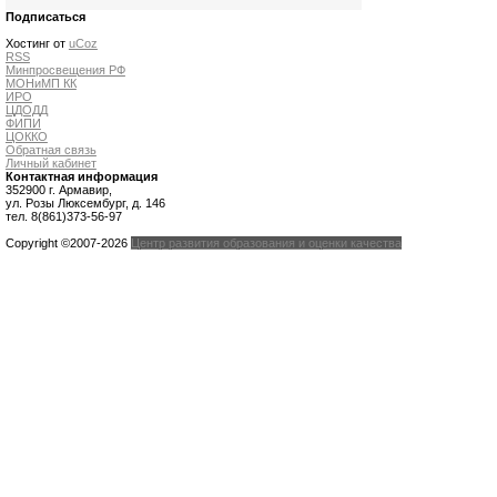
Подписаться
Хостинг от
uCoz
RSS
Минпросвещения РФ
МОНиМП КК
ИРО
ЦДОДД
ФИПИ
ЦОККО
Обратная связь
Личный кабинет
Контактная информация
352900 г. Армавир,
ул. Розы Люксембург, д. 146
тел. 8(861)373-56-97
Copyright ©2007-2026
Центр развития образования и оценки качества