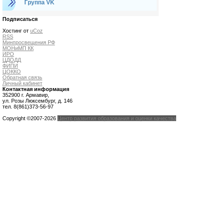
Группа VK
Подписаться
Хостинг от
uCoz
RSS
Минпросвещения РФ
МОНиМП КК
ИРО
ЦДОДД
ФИПИ
ЦОККО
Обратная связь
Личный кабинет
Контактная информация
352900 г. Армавир,
ул. Розы Люксембург, д. 146
тел. 8(861)373-56-97
Copyright ©2007-2026
Центр развития образования и оценки качества