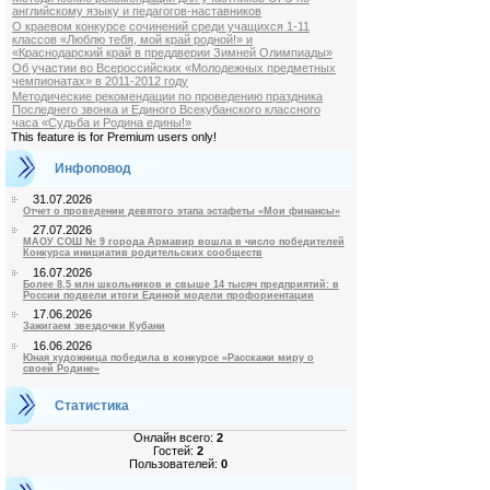
английскому языку и педагогов-наставников
О краевом конкурсе сочинений среди учащихся 1-11
классов «Люблю тебя, мой край родной!» и
«Краснодарский край в преддверии Зимней Олимпиады»
Об участии во Всероссийских «Молодежных предметных
чемпионатах» в 2011-2012 году
Методические рекомендации по проведению праздника
Последнего звонка и Единого Всекубанского классного
часа «Судьба и Родина едины!»
This feature is for Premium users only!
Инфоповод
31.07.2026
Отчет о проведении девятого этапа эстафеты «Мои финансы»
27.07.2026
МАОУ СОШ № 9 города Армавир вошла в число победителей
Конкурса инициатив родительских сообществ
16.07.2026
Более 8,5 млн школьников и свыше 14 тысяч предприятий: в
России подвели итоги Единой модели профориентации
17.06.2026
Зажигаем звездочки Кубани
16.06.2026
Юная художница победила в конкурсе «Расскажи миру о
своей Родине»
Статистика
Онлайн всего:
2
Гостей:
2
Пользователей:
0