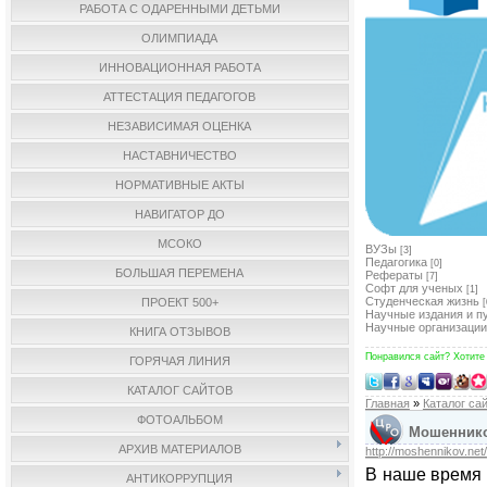
РАБОТА С ОДАРЕННЫМИ ДЕТЬМИ
ОЛИМПИАДА
ИННОВАЦИОННАЯ РАБОТА
АТТЕСТАЦИЯ ПЕДАГОГОВ
НЕЗАВИСИМАЯ ОЦЕНКА
НАСТАВНИЧЕСТВО
НОРМАТИВНЫЕ АКТЫ
НАВИГАТОР ДО
МСОКО
ВУЗы
[3]
Педагогика
[0]
БОЛЬШАЯ ПЕРЕМЕНА
Рефераты
[7]
Софт для ученых
[1]
Студенческая жизнь
ПРОЕКТ 500+
[
Научные издания и п
Научные организации
КНИГА ОТЗЫВОВ
Понравился сайт? Хотите
ГОРЯЧАЯ ЛИНИЯ
КАТАЛОГ САЙТОВ
Главная
»
Каталог са
ФОТОАЛЬБОМ
Мошеннико
АРХИВ МАТЕРИАЛОВ
http://moshennikov.net/
В наше время 
АНТИКОРРУПЦИЯ