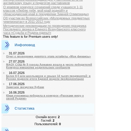
английскому языку и педагогов-наставников
О краевом конкурсе сочинений среди учащихся 1-11
классов «Люблю тебя, мой край родной!» и
«Краснодарский край в преддверии Зимней Олимпиады»
Об участии во Всероссийских «Молодежных предметных
чемпионатах» в 2011-2012 году
Методические рекомендации по проведению праздника
Последнего звонка и Единого Всекубанского классного
часа «Судьба и Родина едины!»
This feature is for Premium users only!
Инфоповод
31.07.2026
Отчет о проведении девятого этапа эстафеты «Мои финансы»
27.07.2026
МАОУ СОШ № 9 города Армавир вошла в число победителей
Конкурса инициатив родительских сообществ
16.07.2026
Более 8,5 млн школьников и свыше 14 тысяч предприятий: в
России подвели итоги Единой модели профориентации
17.06.2026
Зажигаем звездочки Кубани
16.06.2026
Юная художница победила в конкурсе «Расскажи миру о
своей Родине»
Статистика
Онлайн всего:
2
Гостей:
2
Пользователей:
0