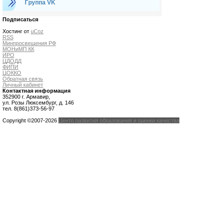
Группа VK
Подписаться
Хостинг от
uCoz
RSS
Минпросвещения РФ
МОНиМП КК
ИРО
ЦДОДД
ФИПИ
ЦОККО
Обратная связь
Личный кабинет
Контактная информация
352900 г. Армавир,
ул. Розы Люксембург, д. 146
тел. 8(861)373-56-97
Copyright ©2007-2026
Центр развития образования и оценки качества