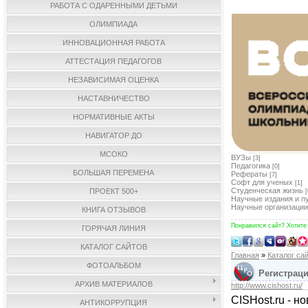
РАБОТА С ОДАРЕННЫМИ ДЕТЬМИ
ОЛИМПИАДА
ИННОВАЦИОННАЯ РАБОТА
АТТЕСТАЦИЯ ПЕДАГОГОВ
НЕЗАВИСИМАЯ ОЦЕНКА
НАСТАВНИЧЕСТВО
НОРМАТИВНЫЕ АКТЫ
НАВИГАТОР ДО
МСОКО
ВУЗы
[3]
Педагогика
[0]
БОЛЬШАЯ ПЕРЕМЕНА
Рефераты
[7]
Софт для ученых
[1]
Студенческая жизнь
ПРОЕКТ 500+
[
Научные издания и п
Научные организации
КНИГА ОТЗЫВОВ
Понравился сайт? Хотите
ГОРЯЧАЯ ЛИНИЯ
КАТАЛОГ САЙТОВ
Главная
»
Каталог са
ФОТОАЛЬБОМ
Регистраци
АРХИВ МАТЕРИАЛОВ
http://www.cishost.ru/
CISHost.ru - 
АНТИКОРРУПЦИЯ