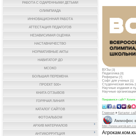
РАБОТА С ОДАРЕННЫМИ ДЕТЬМИ
ОЛИМПИАДА
ИННОВАЦИОННАЯ РАБОТА
АТТЕСТАЦИЯ ПЕДАГОГОВ
НЕЗАВИСИМАЯ ОЦЕНКА
НАСТАВНИЧЕСТВО
НОРМАТИВНЫЕ АКТЫ
НАВИГАТОР ДО
МСОКО
ВУЗы
[3]
Педагогика
[0]
БОЛЬШАЯ ПЕРЕМЕНА
Рефераты
[7]
Софт для ученых
[1]
Студенческая жизнь
ПРОЕКТ 500+
[
Научные издания и п
Научные организации
КНИГА ОТЗЫВОВ
Понравился сайт? Хотите
ГОРЯЧАЯ ЛИНИЯ
КАТАЛОГ САЙТОВ
Главная
»
Каталог са
ФОТОАЛЬБОМ
Аммофос в 
АРХИВ МАТЕРИАЛОВ
http://www.agrokam.co
Агрокам.ком.ю
АНТИКОРРУПЦИЯ