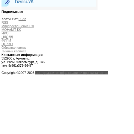
Группа VK
Подписаться
Хостинг от
uCoz
RSS
Минпросвещения РФ
МОНиМП КК
ИРО
ЦДОДД
ФИПИ
ЦОККО
Обратная связь
Личный кабинет
Контактная информация
352900 г. Армавир,
ул. Розы Люксембург, д. 146
тел. 8(861)373-56-97
Copyright ©2007-2026
Центр развития образования и оценки качества