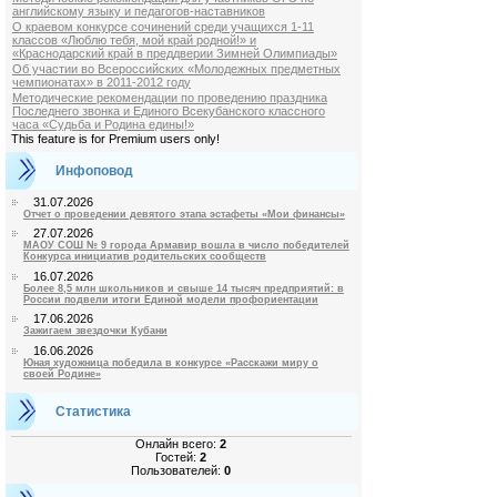
английскому языку и педагогов-наставников
О краевом конкурсе сочинений среди учащихся 1-11
классов «Люблю тебя, мой край родной!» и
«Краснодарский край в преддверии Зимней Олимпиады»
Об участии во Всероссийских «Молодежных предметных
чемпионатах» в 2011-2012 году
Методические рекомендации по проведению праздника
Последнего звонка и Единого Всекубанского классного
часа «Судьба и Родина едины!»
This feature is for Premium users only!
Инфоповод
31.07.2026
Отчет о проведении девятого этапа эстафеты «Мои финансы»
27.07.2026
МАОУ СОШ № 9 города Армавир вошла в число победителей
Конкурса инициатив родительских сообществ
16.07.2026
Более 8,5 млн школьников и свыше 14 тысяч предприятий: в
России подвели итоги Единой модели профориентации
17.06.2026
Зажигаем звездочки Кубани
16.06.2026
Юная художница победила в конкурсе «Расскажи миру о
своей Родине»
Статистика
Онлайн всего:
2
Гостей:
2
Пользователей:
0