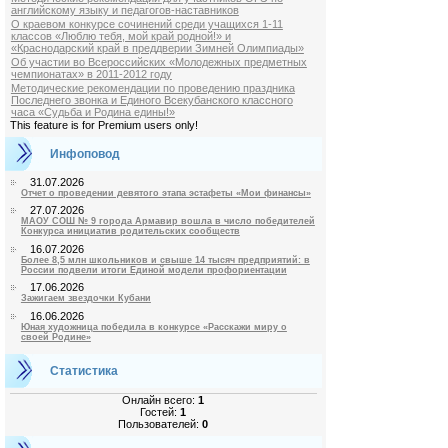
английскому языку и педагогов-наставников
О краевом конкурсе сочинений среди учащихся 1-11
классов «Люблю тебя, мой край родной!» и
«Краснодарский край в преддверии Зимней Олимпиады»
Об участии во Всероссийских «Молодежных предметных
чемпионатах» в 2011-2012 году
Методические рекомендации по проведению праздника
Последнего звонка и Единого Всекубанского классного
часа «Судьба и Родина едины!»
This feature is for Premium users only!
Инфоповод
31.07.2026
Отчет о проведении девятого этапа эстафеты «Мои финансы»
27.07.2026
МАОУ СОШ № 9 города Армавир вошла в число победителей
Конкурса инициатив родительских сообществ
16.07.2026
Более 8,5 млн школьников и свыше 14 тысяч предприятий: в
России подвели итоги Единой модели профориентации
17.06.2026
Зажигаем звездочки Кубани
16.06.2026
Юная художница победила в конкурсе «Расскажи миру о
своей Родине»
Статистика
Онлайн всего:
1
Гостей:
1
Пользователей:
0