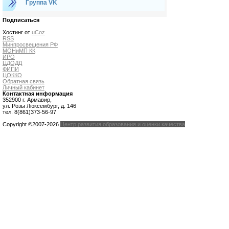
Группа VK
Подписаться
Хостинг от
uCoz
RSS
Минпросвещения РФ
МОНиМП КК
ИРО
ЦДОДД
ФИПИ
ЦОККО
Обратная связь
Личный кабинет
Контактная информация
352900 г. Армавир,
ул. Розы Люксембург, д. 146
тел. 8(861)373-56-97
Copyright ©2007-2026
Центр развития образования и оценки качества