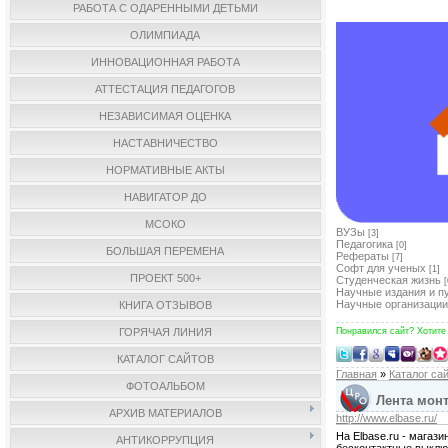
РАБОТА С ОДАРЕННЫМИ ДЕТЬМИ
ОЛИМПИАДА
ИННОВАЦИОННАЯ РАБОТА
АТТЕСТАЦИЯ ПЕДАГОГОВ
НЕЗАВИСИМАЯ ОЦЕНКА
НАСТАВНИЧЕСТВО
НОРМАТИВНЫЕ АКТЫ
НАВИГАТОР ДО
МСОКО
ВУЗы
[3]
Педагогика
[0]
БОЛЬШАЯ ПЕРЕМЕНА
Рефераты
[7]
Софт для ученых
[1]
ПРОЕКТ 500+
Студенческая жизнь
[
Научные издания и п
Научные организации
КНИГА ОТЗЫВОВ
ГОРЯЧАЯ ЛИНИЯ
Понравился сайт? Хотите
КАТАЛОГ САЙТОВ
Главная
»
Каталог са
ФОТОАЛЬБОМ
Лента монт
АРХИВ МАТЕРИАЛОВ
http://www.elbase.ru/
На Elbase.ru - магаз
АНТИКОРРУПЦИЯ