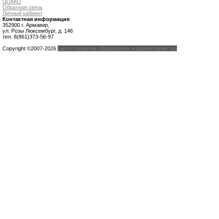
ЦОККО
Обратная связь
Личный кабинет
Контактная информация
352900 г. Армавир,
ул. Розы Люксембург, д. 146
тел. 8(861)373-56-97
Copyright ©2007-2026
Центр развития образования и оценки качества