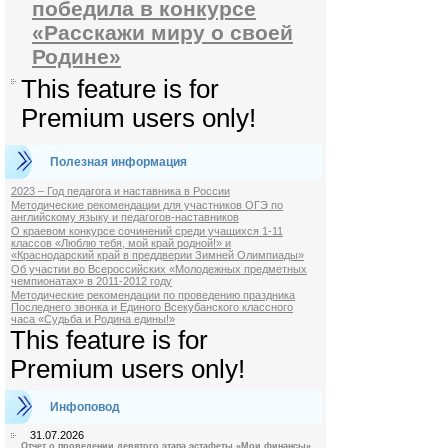
победила в конкурсе
«Расскажи миру о своей
Родине»
This feature is for
Premium users only!
Полезная информация
2023 – Год педагога и наставника в России
Методические рекомендации для участников ОГЭ по
английскому языку и педагогов-наставников
О краевом конкурсе сочинений среди учащихся 1-11
классов «Люблю тебя, мой край родной!» и
«Краснодарский край в преддверии Зимней Олимпиады»
Об участии во Всероссийских «Молодежных предметных
чемпионатах» в 2011-2012 году
Методические рекомендации по проведению праздника
Последнего звонка и Единого Всекубанского классного
часа «Судьба и Родина едины!»
This feature is for
Premium users only!
Инфоповод
31.07.2026
Отчет о проведении девятого этапа эстафеты «Мои финансы»