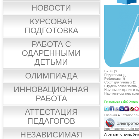
НОВОСТИ
КУРСОВАЯ
ПОДГОТОВКА
РАБОТА С
ОДАРЕННЫМИ
ДЕТЬМИ
ВУЗы
[3]
ОЛИМПИАДА
Педагогика
[0]
Рефераты
[7]
Софт для ученых
[1]
Студенческая жизнь
[
ИННОВАЦИОННАЯ
Научные издания и п
Научные организации
РАБОТА
Понравился сайт? Хотите
АТТЕСТАЦИЯ
Главная
»
Каталог са
ПЕДАГОГОВ
Электроте
http://electrocontakt.ru/
НЕЗАВИСИМАЯ
Агрегаты, станки, бе