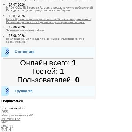
27.07.2026
МАОУ СОШ № 9 города Армавир вошла в число победителей
Конкурса инициатив родительских сообществ
16.07.2026
Более 8,5 млн школьников и свыше 14 тысяч предприятий: в
России подвели итоги Единой модели профориентации
17.06.2026
Зажигаем звездочки Кубани
16.06.2026
Юная художница победила в конкурсе «Расскажи миру о
своей Родине»
Статистика
Онлайн всего:
1
Гостей:
1
Пользователей:
0
Группа VK
Подписаться
Хостинг от
uCoz
RSS
Минпросвещения РФ
МОНиМП КК
ИРО
ЦДОДД
ФИПИ