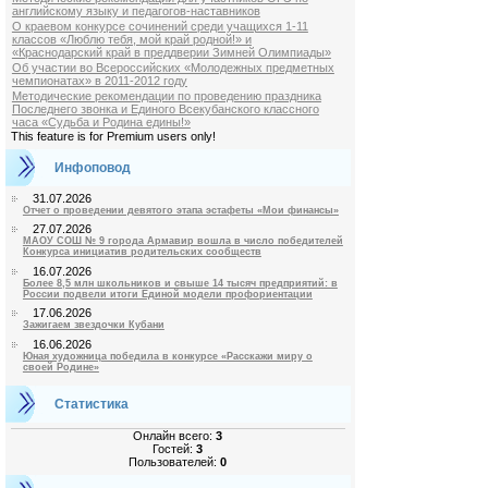
английскому языку и педагогов-наставников
О краевом конкурсе сочинений среди учащихся 1-11
классов «Люблю тебя, мой край родной!» и
«Краснодарский край в преддверии Зимней Олимпиады»
Об участии во Всероссийских «Молодежных предметных
чемпионатах» в 2011-2012 году
Методические рекомендации по проведению праздника
Последнего звонка и Единого Всекубанского классного
часа «Судьба и Родина едины!»
This feature is for Premium users only!
Инфоповод
31.07.2026
Отчет о проведении девятого этапа эстафеты «Мои финансы»
27.07.2026
МАОУ СОШ № 9 города Армавир вошла в число победителей
Конкурса инициатив родительских сообществ
16.07.2026
Более 8,5 млн школьников и свыше 14 тысяч предприятий: в
России подвели итоги Единой модели профориентации
17.06.2026
Зажигаем звездочки Кубани
16.06.2026
Юная художница победила в конкурсе «Расскажи миру о
своей Родине»
Статистика
Онлайн всего:
3
Гостей:
3
Пользователей:
0