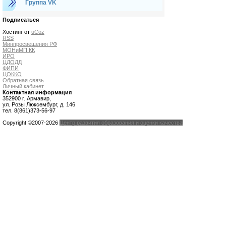
Группа VK
Подписаться
Хостинг от
uCoz
RSS
Минпросвещения РФ
МОНиМП КК
ИРО
ЦДОДД
ФИПИ
ЦОККО
Обратная связь
Личный кабинет
Контактная информация
352900 г. Армавир,
ул. Розы Люксембург, д. 146
тел. 8(861)373-56-97
Copyright ©2007-2026
Центр развития образования и оценки качества