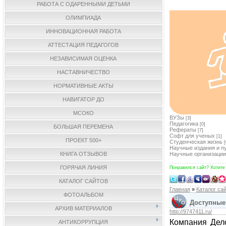
РАБОТА С ОДАРЕННЫМИ ДЕТЬМИ
ОЛИМПИАДА
ИННОВАЦИОННАЯ РАБОТА
АТТЕСТАЦИЯ ПЕДАГОГОВ
НЕЗАВИСИМАЯ ОЦЕНКА
НАСТАВНИЧЕСТВО
НОРМАТИВНЫЕ АКТЫ
НАВИГАТОР ДО
МСОКО
ВУЗы
[3]
Педагогика
[0]
БОЛЬШАЯ ПЕРЕМЕНА
Рефераты
[7]
Софт для ученых
[1]
ПРОЕКТ 500+
Студенческая жизнь
[
Научные издания и п
КНИГА ОТЗЫВОВ
Научные организации
ГОРЯЧАЯ ЛИНИЯ
Понравился сайт? Хотите
КАТАЛОГ САЙТОВ
Главная
»
Каталог са
ФОТОАЛЬБОМ
Доступные
АРХИВ МАТЕРИАЛОВ
http://9747411.ru/
Компания Дело
АНТИКОРРУПЦИЯ