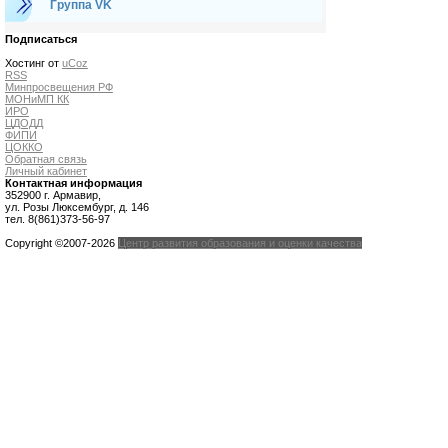
Группа VK
Подписаться
Хостинг от
uCoz
RSS
Минпросвещения РФ
МОНиМП КК
ИРО
ЦДОДД
ФИПИ
ЦОККО
Обратная связь
Личный кабинет
Контактная информация
352900 г. Армавир,
ул. Розы Люксембург, д. 146
тел. 8(861)373-56-97
Copyright ©2007-2026
Центр развития образования и оценки качества