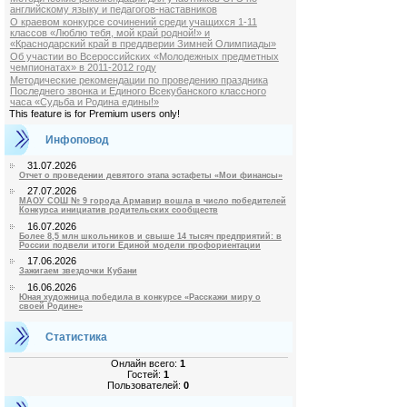
английскому языку и педагогов-наставников
О краевом конкурсе сочинений среди учащихся 1-11
классов «Люблю тебя, мой край родной!» и
«Краснодарский край в преддверии Зимней Олимпиады»
Об участии во Всероссийских «Молодежных предметных
чемпионатах» в 2011-2012 году
Методические рекомендации по проведению праздника
Последнего звонка и Единого Всекубанского классного
часа «Судьба и Родина едины!»
This feature is for Premium users only!
Инфоповод
31.07.2026
Отчет о проведении девятого этапа эстафеты «Мои финансы»
27.07.2026
МАОУ СОШ № 9 города Армавир вошла в число победителей
Конкурса инициатив родительских сообществ
16.07.2026
Более 8,5 млн школьников и свыше 14 тысяч предприятий: в
России подвели итоги Единой модели профориентации
17.06.2026
Зажигаем звездочки Кубани
16.06.2026
Юная художница победила в конкурсе «Расскажи миру о
своей Родине»
Статистика
Онлайн всего:
1
Гостей:
1
Пользователей:
0