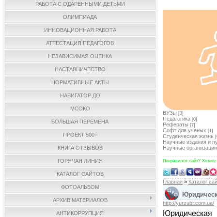
РАБОТА С ОДАРЕННЫМИ ДЕТЬМИ
ОЛИМПИАДА
ИННОВАЦИОННАЯ РАБОТА
АТТЕСТАЦИЯ ПЕДАГОГОВ
НЕЗАВИСИМАЯ ОЦЕНКА
НАСТАВНИЧЕСТВО
НОРМАТИВНЫЕ АКТЫ
НАВИГАТОР ДО
МСОКО
ВУЗы
[3]
Педагогика
[0]
БОЛЬШАЯ ПЕРЕМЕНА
Рефераты
[7]
Софт для ученых
[1]
ПРОЕКТ 500+
Студенческая жизнь
[
Научные издания и п
КНИГА ОТЗЫВОВ
Научные организации
ГОРЯЧАЯ ЛИНИЯ
Понравился сайт? Хотите
КАТАЛОГ САЙТОВ
Главная
»
Каталог са
ФОТОАЛЬБОМ
Юридическа
АРХИВ МАТЕРИАЛОВ
http://yurzubr.com.ua/
Юридическая 
АНТИКОРРУПЦИЯ