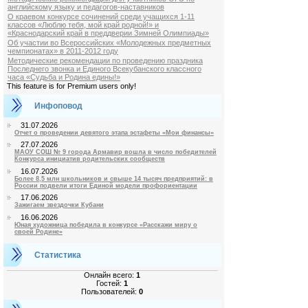
английскому языку и педагогов-наставников
О краевом конкурсе сочинений среди учащихся 1-11
классов «Люблю тебя, мой край родной!» и
«Краснодарский край в преддверии Зимней Олимпиады»
Об участии во Всероссийских «Молодежных предметных
чемпионатах» в 2011-2012 году
Методические рекомендации по проведению праздника
Последнего звонка и Единого Всекубанского классного
часа «Судьба и Родина едины!»
This feature is for Premium users only!
Инфоповод
31.07.2026
Отчет о проведении девятого этапа эстафеты «Мои финансы»
27.07.2026
МАОУ СОШ № 9 города Армавир вошла в число победителей
Конкурса инициатив родительских сообществ
16.07.2026
Более 8,5 млн школьников и свыше 14 тысяч предприятий: в
России подвели итоги Единой модели профориентации
17.06.2026
Зажигаем звездочки Кубани
16.06.2026
Юная художница победила в конкурсе «Расскажи миру о
своей Родине»
Статистика
Онлайн всего:
1
Гостей:
1
Пользователей:
0