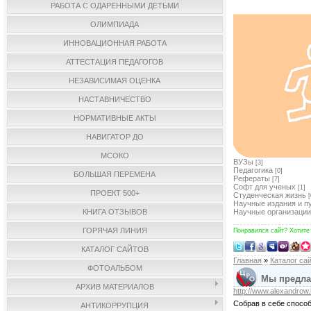
РАБОТА С ОДАРЕННЫМИ ДЕТЬМИ
ОЛИМПИАДА
ИННОВАЦИОННАЯ РАБОТА
АТТЕСТАЦИЯ ПЕДАГОГОВ
НЕЗАВИСИМАЯ ОЦЕНКА
НАСТАВНИЧЕСТВО
НОРМАТИВНЫЕ АКТЫ
НАВИГАТОР ДО
МСОКО
ВУЗы
[3]
Педагогика
[0]
БОЛЬШАЯ ПЕРЕМЕНА
Рефераты
[7]
Софт для ученых
[1]
ПРОЕКТ 500+
Студенческая жизнь
[
Научные издания и п
КНИГА ОТЗЫВОВ
Научные организации
ГОРЯЧАЯ ЛИНИЯ
Понравился сайт? Хотите
КАТАЛОГ САЙТОВ
Главная
»
Каталог са
ФОТОАЛЬБОМ
Мы предлаг
АРХИВ МАТЕРИАЛОВ
http://www.alexandrow.
Собрав в себе способ
АНТИКОРРУПЦИЯ