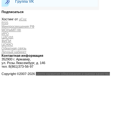
Группа VK
Подписаться
Хостинг от
uCoz
RSS
Минпросвещения РФ
МОНиМП КК
ИРО
ЦДОДД
ФИПИ
ЦОККО
Обратная связь
Личный кабинет
Контактная информация
352900 г. Армавир,
ул. Розы Люксембург, д. 146
тел. 8(861)373-56-97
Copyright ©2007-2026
Центр развития образования и оценки качества