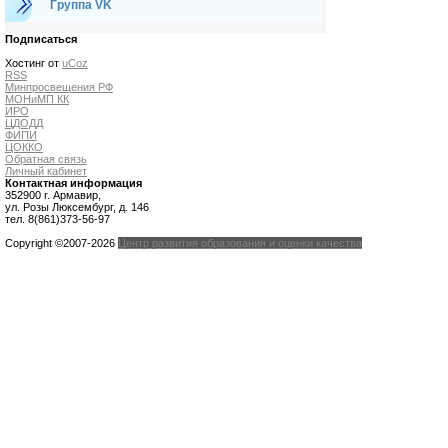
Группа VK
Подписаться
Хостинг от
uCoz
RSS
Минпросвещения РФ
МОНиМП КК
ИРО
ЦДОДД
ФИПИ
ЦОККО
Обратная связь
Личный кабинет
Контактная информация
352900 г. Армавир,
ул. Розы Люксембург, д. 146
тел. 8(861)373-56-97
Copyright ©2007-2026
Центр развития образования и оценки качества