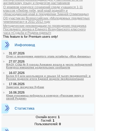
английскому языку и педагогов-наставников
О краевом конкурсе сочинений среди учащихся 1-11
классов «Люблю тебя, мой край родной!» и
«Краснодарский край в преддверии Зимней Олимпиады»
Об участии во Всероссийских «Молодежных предметных
чемпионатах» в 2011-2012 году
Методические рекомендации по проведению праздника
Последнего звонка и Единого Всекубанского классного
часа «Судьба и Родина едины!»
This feature is for Premium users only!
Инфоповод
31.07.2026
Отчет о проведении девятого этапа эстафеты «Мои финансы»
27.07.2026
МАОУ СОШ № 9 города Армавир вошла в число победителей
Конкурса инициатив родительских сообществ
16.07.2026
Более 8,5 млн школьников и свыше 14 тысяч предприятий: в
России подвели итоги Единой модели профориентации
17.06.2026
Зажигаем звездочки Кубани
16.06.2026
Юная художница победила в конкурсе «Расскажи миру о
своей Родине»
Статистика
Онлайн всего:
1
Гостей:
1
Пользователей:
0