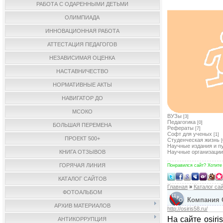
РАБОТА С ОДАРЕННЫМИ ДЕТЬМИ
ОЛИМПИАДА
ИННОВАЦИОННАЯ РАБОТА
АТТЕСТАЦИЯ ПЕДАГОГОВ
НЕЗАВИСИМАЯ ОЦЕНКА
НАСТАВНИЧЕСТВО
НОРМАТИВНЫЕ АКТЫ
НАВИГАТОР ДО
МСОКО
ВУЗы
[3]
Педагогика
[0]
БОЛЬШАЯ ПЕРЕМЕНА
Рефераты
[7]
Софт для ученых
[1]
ПРОЕКТ 500+
Студенческая жизнь
[
Научные издания и п
КНИГА ОТЗЫВОВ
Научные организации
ГОРЯЧАЯ ЛИНИЯ
Понравился сайт? Хотите
КАТАЛОГ САЙТОВ
Главная
»
Каталог са
ФОТОАЛЬБОМ
Компания 
АРХИВ МАТЕРИАЛОВ
http://osiris58.ru/
На сайте osir
АНТИКОРРУПЦИЯ