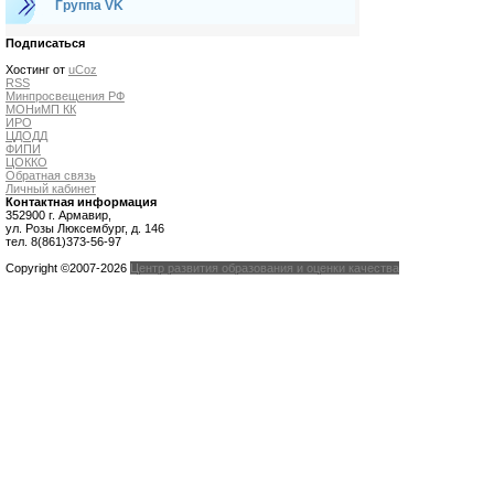
Группа VK
Подписаться
Хостинг от
uCoz
RSS
Минпросвещения РФ
МОНиМП КК
ИРО
ЦДОДД
ФИПИ
ЦОККО
Обратная связь
Личный кабинет
Контактная информация
352900 г. Армавир,
ул. Розы Люксембург, д. 146
тел. 8(861)373-56-97
Copyright ©2007-2026
Центр развития образования и оценки качества