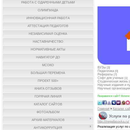
РАБОТА С ОДАРЕННЫМИ ДЕТЬМИ
ОЛИМПИАДА
ИННОВАЦИОННАЯ РАБОТА
АТТЕСТАЦИЯ ПЕДАГОГОВ
НЕЗАВИСИМАЯ ОЦЕНКА
НАСТАВНИЧЕСТВО
НОРМАТИВНЫЕ АКТЫ
НАВИГАТОР ДО
МСОКО
ВУЗы
[3]
Педагогика
[0]
БОЛЬШАЯ ПЕРЕМЕНА
Рефераты
[7]
Софт для ученых
[1]
ПРОЕКТ 500+
Студенческая жизнь
[
Научные издания и п
Научные организации
КНИГА ОТЗЫВОВ
ГОРЯЧАЯ ЛИНИЯ
Понравился сайт? Хотите
КАТАЛОГ САЙТОВ
Главная
»
Каталог са
ФОТОАЛЬБОМ
Услуги по 
АРХИВ МАТЕРИАЛОВ
http://megafasovka.ru/
Реализация услуг по
АНТИКОРРУПЦИЯ