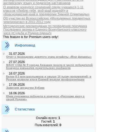
английскому языку и педагогов-наставников
О краевом конкурсе сочинений среди учащихся 1-11
классов «Люблю тебя, мой край родной!» и
«Краснодарский край в преддверии Зимней Олимпиады»
Об участии во Всероссийских «Молодежных предметных
чемпионатах» в 2011-2012 году
Методические рекомендации по проведению праздника
Последнего звонка и Единого Всекубанского классного
часа «Судьба и Родина едины!»
This feature is for Premium users only!
Инфоповод
31.07.2026
Отчет о проведении девятого этапа эстафеты «Мои финансы»
27.07.2026
МАОУ СОШ № 9 города Армавир вошла в число победителей
Конкурса инициатив родительских сообществ
16.07.2026
Более 8,5 млн школьников и свыше 14 тысяч предприятий: в
России подвели итоги Единой модели профориентации
17.06.2026
Зажигаем звездочки Кубани
16.06.2026
Юная художница победила в конкурсе «Расскажи миру о
своей Родине»
Статистика
Онлайн всего:
1
Гостей:
1
Пользователей:
0