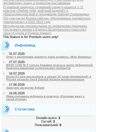
английскому языку и педагогов-наставников
О краевом конкурсе сочинений среди учащихся 1-11
классов «Люблю тебя, мой край родной!» и
«Краснодарский край в преддверии Зимней Олимпиады»
Об участии во Всероссийских «Молодежных предметных
чемпионатах» в 2011-2012 году
Методические рекомендации по проведению праздника
Последнего звонка и Единого Всекубанского классного
часа «Судьба и Родина едины!»
This feature is for Premium users only!
Инфоповод
31.07.2026
Отчет о проведении девятого этапа эстафеты «Мои финансы»
27.07.2026
МАОУ СОШ № 9 города Армавир вошла в число победителей
Конкурса инициатив родительских сообществ
16.07.2026
Более 8,5 млн школьников и свыше 14 тысяч предприятий: в
России подвели итоги Единой модели профориентации
17.06.2026
Зажигаем звездочки Кубани
16.06.2026
Юная художница победила в конкурсе «Расскажи миру о
своей Родине»
Статистика
Онлайн всего:
3
Гостей:
3
Пользователей:
0