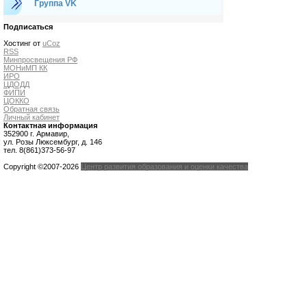
Группа VK
Подписаться
Хостинг от
uCoz
RSS
Минпросвещения РФ
МОНиМП КК
ИРО
ЦДОДД
ФИПИ
ЦОККО
Обратная связь
Личный кабинет
Контактная информация
352900 г. Армавир,
ул. Розы Люксембург, д. 146
тел. 8(861)373-56-97
Copyright ©2007-2026
Центр развития образования и оценки качества