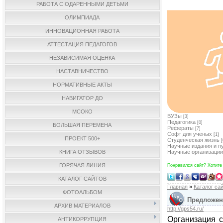
РАБОТА С ОДАРЕННЫМИ ДЕТЬМИ
ОЛИМПИАДА
ИННОВАЦИОННАЯ РАБОТА
АТТЕСТАЦИЯ ПЕДАГОГОВ
НЕЗАВИСИМАЯ ОЦЕНКА
НАСТАВНИЧЕСТВО
НОРМАТИВНЫЕ АКТЫ
НАВИГАТОР ДО
МСОКО
ВУЗы
[3]
Педагогика
[0]
БОЛЬШАЯ ПЕРЕМЕНА
Рефераты
[7]
Софт для ученых
[1]
ПРОЕКТ 500+
Студенческая жизнь
[
Научные издания и п
КНИГА ОТЗЫВОВ
Научные организации
ГОРЯЧАЯ ЛИНИЯ
Понравился сайт? Хотите
КАТАЛОГ САЙТОВ
Главная
»
Каталог са
ФОТОАЛЬБОМ
Предложен
АРХИВ МАТЕРИАЛОВ
http://gps54.ru/
Организация с
АНТИКОРРУПЦИЯ