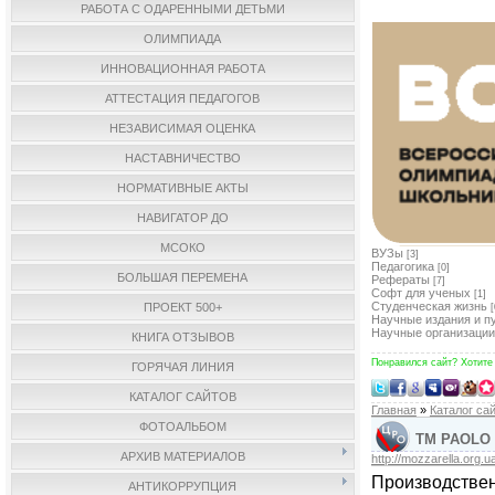
РАБОТА С ОДАРЕННЫМИ ДЕТЬМИ
ОЛИМПИАДА
ИННОВАЦИОННАЯ РАБОТА
АТТЕСТАЦИЯ ПЕДАГОГОВ
НЕЗАВИСИМАЯ ОЦЕНКА
НАСТАВНИЧЕСТВО
НОРМАТИВНЫЕ АКТЫ
НАВИГАТОР ДО
МСОКО
ВУЗы
[3]
Педагогика
[0]
БОЛЬШАЯ ПЕРЕМЕНА
Рефераты
[7]
Софт для ученых
[1]
Студенческая жизнь
ПРОЕКТ 500+
[
Научные издания и п
Научные организации
КНИГА ОТЗЫВОВ
Понравился сайт? Хотите
ГОРЯЧАЯ ЛИНИЯ
КАТАЛОГ САЙТОВ
Главная
»
Каталог са
ФОТОАЛЬБОМ
ТМ PAOLO 
АРХИВ МАТЕРИАЛОВ
http://mozzarella.org.u
Производстве
АНТИКОРРУПЦИЯ