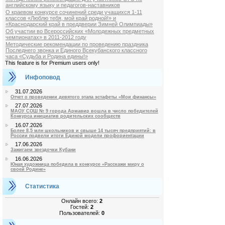
английскому языку и педагогов-наставников
О краевом конкурсе сочинений среди учащихся 1-11
классов «Люблю тебя, мой край родной!» и
«Краснодарский край в преддверии Зимней Олимпиады»
Об участии во Всероссийских «Молодежных предметных
чемпионатах» в 2011-2012 году
Методические рекомендации по проведению праздника
Последнего звонка и Единого Всекубанского классного
часа «Судьба и Родина едины!»
This feature is for Premium users only!
Инфоповод
31.07.2026
Отчет о проведении девятого этапа эстафеты «Мои финансы»
27.07.2026
МАОУ СОШ № 9 города Армавир вошла в число победителей
Конкурса инициатив родительских сообществ
16.07.2026
Более 8,5 млн школьников и свыше 14 тысяч предприятий: в
России подвели итоги Единой модели профориентации
17.06.2026
Зажигаем звездочки Кубани
16.06.2026
Юная художница победила в конкурсе «Расскажи миру о
своей Родине»
Статистика
Онлайн всего:
2
Гостей:
2
Пользователей:
0