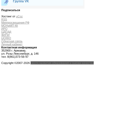
Группа VK
Подписаться
Хостинг от
uCoz
RSS
Минпросвещения РФ
МОНиМП КК
ИРО
ЦДОДД
ФИПИ
ЦОККО
Обратная связь
Личный кабинет
Контактная информация
352900 г. Армавир,
ул. Розы Люксембург, д. 146
тел. 8(861)373-56-97
Copyright ©2007-2026
Центр развития образования и оценки качества