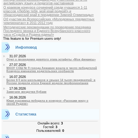
английскому языку и педагогов-наставников
О краевом конкурсе сочинений среди учащихся 1-11
классов «Люблю тебя, мой край родной!» и
«Краснодарский край в преддверии Зимней Олимпиады»
Об участии во Всероссийских «Молодежных предметных
чемпионатах» в 2011-2012 году
Методические рекомендации по проведению праздника
Последнего звонка и Единого Всекубанского классного
часа «Судьба и Родина едины!»
This feature is for Premium users only!
Инфоповод
31.07.2026
Отчет о проведении девятого этапа эстафеты «Мои финансы»
27.07.2026
МАОУ СОШ № 9 города Армавир вошла в число победителей
Конкурса инициатив родительских сообществ
16.07.2026
Более 8,5 млн школьников и свыше 14 тысяч предприятий: в
России подвели итоги Единой модели профориентации
17.06.2026
Зажигаем звездочки Кубани
16.06.2026
Юная художница победила в конкурсе «Расскажи миру о
своей Родине»
Статистика
Онлайн всего:
3
Гостей:
3
Пользователей:
0