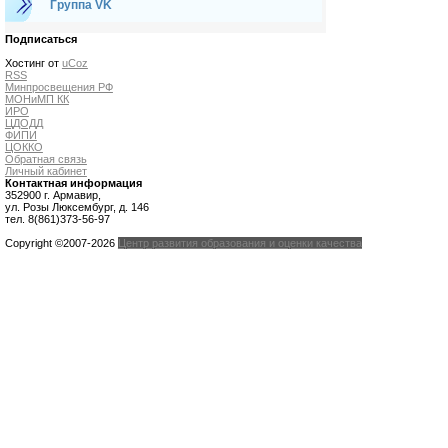
Группа VK
Подписаться
Хостинг от
uCoz
RSS
Минпросвещения РФ
МОНиМП КК
ИРО
ЦДОДД
ФИПИ
ЦОККО
Обратная связь
Личный кабинет
Контактная информация
352900 г. Армавир,
ул. Розы Люксембург, д. 146
тел. 8(861)373-56-97
Copyright ©2007-2026
Центр развития образования и оценки качества