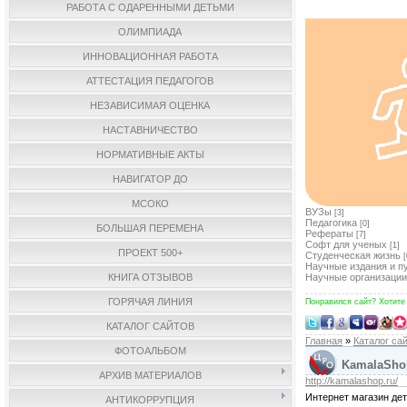
РАБОТА С ОДАРЕННЫМИ ДЕТЬМИ
ОЛИМПИАДА
ИННОВАЦИОННАЯ РАБОТА
АТТЕСТАЦИЯ ПЕДАГОГОВ
НЕЗАВИСИМАЯ ОЦЕНКА
НАСТАВНИЧЕСТВО
НОРМАТИВНЫЕ АКТЫ
НАВИГАТОР ДО
МСОКО
ВУЗы
[3]
Педагогика
[0]
БОЛЬШАЯ ПЕРЕМЕНА
Рефераты
[7]
Софт для ученых
[1]
ПРОЕКТ 500+
Студенческая жизнь
[
Научные издания и п
КНИГА ОТЗЫВОВ
Научные организации
ГОРЯЧАЯ ЛИНИЯ
Понравился сайт? Хотите
КАТАЛОГ САЙТОВ
Главная
»
Каталог са
ФОТОАЛЬБОМ
KamalaShop
АРХИВ МАТЕРИАЛОВ
http://kamalashop.ru/
Интернет магазин дет
АНТИКОРРУПЦИЯ