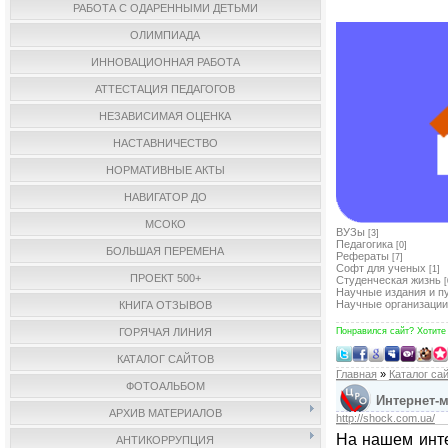
РАБОТА С ОДАРЕННЫМИ ДЕТЬМИ
ОЛИМПИАДА
ИННОВАЦИОННАЯ РАБОТА
АТТЕСТАЦИЯ ПЕДАГОГОВ
НЕЗАВИСИМАЯ ОЦЕНКА
НАСТАВНИЧЕСТВО
НОРМАТИВНЫЕ АКТЫ
НАВИГАТОР ДО
МСОКО
ВУЗы
[3]
Педагогика
[0]
БОЛЬШАЯ ПЕРЕМЕНА
Рефераты
[7]
Софт для ученых
[1]
ПРОЕКТ 500+
Студенческая жизнь
[
Научные издания и п
Научные организации
КНИГА ОТЗЫВОВ
ГОРЯЧАЯ ЛИНИЯ
Понравился сайт? Хотите
КАТАЛОГ САЙТОВ
Главная
»
Каталог са
ФОТОАЛЬБОМ
Интернет-м
АРХИВ МАТЕРИАЛОВ
http://shock.com.ua/
На нашем инте
АНТИКОРРУПЦИЯ