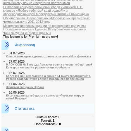
английскому языку и педагогов-наставников
О краевом конкурсе сочинений среди учащихся 1-11
классов «Люблю тебя, мой край родной!» и
«Краснодарский край в преддверии Зимней Олимпиады»
Об участии во Всероссийских «Молодежных предметных
чемпионатах» в 2011-2012 году
Методические рекомендации по проведению праздника
Последнего звонка и Единого Всекубанского классного
часа «Судьба и Родина едины!»
This feature is for Premium users only!
Инфоповод
31.07.2026
Отчет о проведении девятого этапа эстафеты «Мои финансы»
27.07.2026
МАОУ СОШ № 9 города Армавир вошла в число победителей
Конкурса инициатив родительских сообществ
16.07.2026
Более 8,5 млн школьников и свыше 14 тысяч предприятий: в
России подвели итоги Единой модели профориентации
17.06.2026
Зажигаем звездочки Кубани
16.06.2026
Юная художница победила в конкурсе «Расскажи миру о
своей Родине»
Статистика
Онлайн всего:
1
Гостей:
1
Пользователей:
0