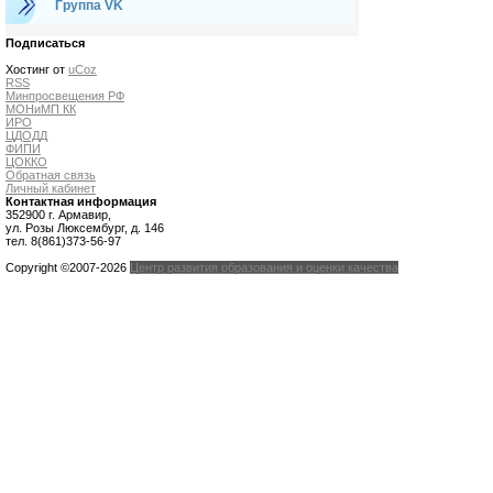
Группа VK
Подписаться
Хостинг от
uCoz
RSS
Минпросвещения РФ
МОНиМП КК
ИРО
ЦДОДД
ФИПИ
ЦОККО
Обратная связь
Личный кабинет
Контактная информация
352900 г. Армавир,
ул. Розы Люксембург, д. 146
тел. 8(861)373-56-97
Copyright ©2007-2026
Центр развития образования и оценки качества