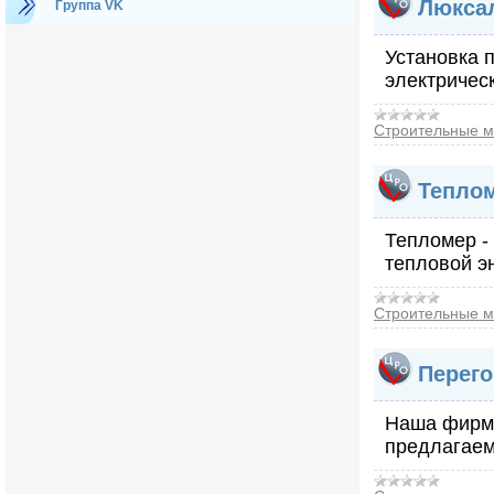
Люксал
Группа VK
Установка 
электрическ
Строительные м
Теплом
Тепломер -
тепловой э
Строительные м
Перего
Наша фирма
предлагаем