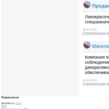
Продаж
Лакокрасоч
спецназнач
Строительные м
Изгото
Компания М
соблюдение
декоративн
обеспечива
Строительные м
Подписаться
Хостинг от
uCoz
RSS