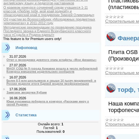
Пластиковы
английскому языку и педагогов-наставников
(пластиков
О краевом конкурсе сочинений среди учащихся 1-11
классов «Люблю тебя, мой край родной!» и
«Краснодарский край в преддверии Зимней Олимпиады»
Об участии во Всероссийских «Молодежных предметных
Строительные м
чемпионатах» в 2011-2012 году
Методические рекомендации по проведению праздника
Последнего звонка и Единого Всекубанского классного
часа «Судьба и Родина едины!»
Фанера
This feature is for Premium users only!
Инфоповод
Плита OSB 
31.07.2026
(Производит
Отчет о проведении девятого этапа эстафеты «Мои финансы»
27.07.2026
МАОУ СОШ № 9 города Армавир вошла в число победителей
Строительные м
Конкурса инициатив родительских сообществ
16.07.2026
Более 8,5 млн школьников и свыше 14 тысяч предприятий: в
России подвели итоги Единой модели профориентации
торф, 
17.06.2026
Зажигаем звездочки Кубани
16.06.2026
Юная художница победила в конкурсе «Расскажи миру о
Наша компа
своей Родине»
торфопесча
Статистика
Строительные м
Онлайн всего:
1
Гостей:
1
Пользователей:
0