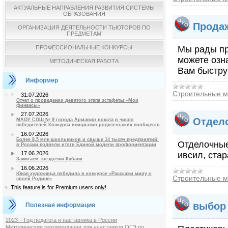
АКТУАЛЬНЫЕ НАПРАВЛЕНИЯ РАЗВИТИЯ СИСТЕМЫ
ОБРАЗОВАНИЯ
Продаж
ОРГАНИЗАЦИЯ ДЕЯТЕЛЬНОСТИ ТЬЮТОРОВ ПО
ПРЕДМЕТАМ
ПРОФЕССИОНАЛЬНЫЕ КОНКУРСЫ
Мы рады пр
можете озн
МЕТОДИЧЕСКАЯ РАБОТА
Вам быстру
Информер
Строительные м
31.07.2026
Отчет о проведении девятого этапа эстафеты «Мои
финансы»
27.07.2026
Отдело
МАОУ СОШ № 9 города Армавир вошла в число
победителей Конкурса инициатив родительских сообществ
16.07.2026
Более 8,5 млн школьников и свыше 14 тысяч предприятий:
Отделочные
в России подвели итоги Единой модели профориентации
ивсил, стар
17.06.2026
Зажигаем звездочки Кубани
16.06.2026
Юная художница победила в конкурсе «Расскажи миру о
Строительные м
своей Родине»
This feature is for Premium users only!
выбор 
Полезная информация
2023 – Год педагога и наставника в России
Методические рекомендации для участников ОГЭ по