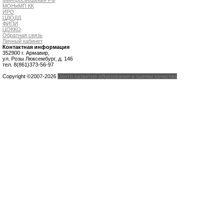
Минпросвещения РФ
МОНиМП КК
ИРО
ЦДОДД
ФИПИ
ЦОККО
Обратная связь
Личный кабинет
Контактная информация
352900 г. Армавир,
ул. Розы Люксембург, д. 146
тел. 8(861)373-56-97
Copyright ©2007-2026
Центр развития образования и оценки качества