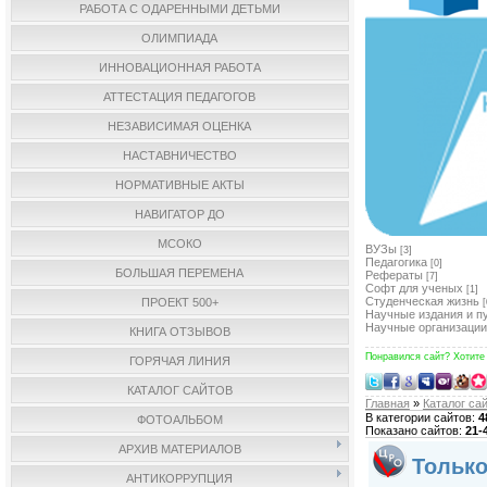
РАБОТА С ОДАРЕННЫМИ ДЕТЬМИ
ОЛИМПИАДА
ИННОВАЦИОННАЯ РАБОТА
АТТЕСТАЦИЯ ПЕДАГОГОВ
НЕЗАВИСИМАЯ ОЦЕНКА
НАСТАВНИЧЕСТВО
НОРМАТИВНЫЕ АКТЫ
НАВИГАТОР ДО
МСОКО
ВУЗы
[3]
Педагогика
[0]
БОЛЬШАЯ ПЕРЕМЕНА
Рефераты
[7]
Софт для ученых
[1]
Студенческая жизнь
ПРОЕКТ 500+
[
Научные издания и п
Научные организации
КНИГА ОТЗЫВОВ
Понравился сайт? Хотите
ГОРЯЧАЯ ЛИНИЯ
КАТАЛОГ САЙТОВ
Главная
»
Каталог са
В категории сайтов
:
4
ФОТОАЛЬБОМ
Показано сайтов
:
21-
АРХИВ МАТЕРИАЛОВ
Только
АНТИКОРРУПЦИЯ