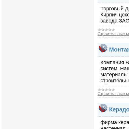
Торговый Д
Кирпич цок
завода ЗАО
Строительные м
Монтаж
Компания В
систем. На
материалы 
строительн
Строительные м
Керадо
фирма керад
настенная.