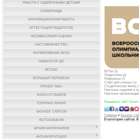
РАБОТА С ОДАРЕННЫМИ ДЕТЬМИ
ОЛИМПИАДА
ИННОВАЦИОННАЯ РАБОТА
АТТЕСТАЦИЯ ПЕДАГОГОВ
НЕЗАВИСИМАЯ ОЦЕНКА
НАСТАВНИЧЕСТВО
НОРМАТИВНЫЕ АКТЫ
НАВИГАТОР ДО
МСОКО
ВУЗы
[3]
Педагогика
[0]
БОЛЬШАЯ ПЕРЕМЕНА
Рефераты
[7]
Софт для ученых
[1]
Студенческая жизнь
ПРОЕКТ 500+
[
Научные издания и п
Научные организации
КНИГА ОТЗЫВОВ
Понравился сайт? Хотите
ГОРЯЧАЯ ЛИНИЯ
КАТАЛОГ САЙТОВ
Главная
»
Каталог са
В категории сайтов
:
0
ФОТОАЛЬБОМ
АРХИВ МАТЕРИАЛОВ
АНТИКОРРУПЦИЯ