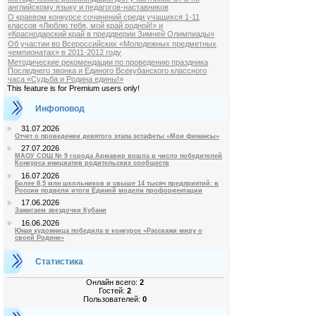
английскому языку и педагогов-наставников
О краевом конкурсе сочинений среди учащихся 1-11
классов «Люблю тебя, мой край родной!» и
«Краснодарский край в преддверии Зимней Олимпиады»
Об участии во Всероссийских «Молодежных предметных
чемпионатах» в 2011-2012 году
Методические рекомендации по проведению праздника
Последнего звонка и Единого Всекубанского классного
часа «Судьба и Родина едины!»
This feature is for Premium users only!
Инфоповод
31.07.2026
Отчет о проведении девятого этапа эстафеты «Мои финансы»
27.07.2026
МАОУ СОШ № 9 города Армавир вошла в число победителей
Конкурса инициатив родительских сообществ
16.07.2026
Более 8,5 млн школьников и свыше 14 тысяч предприятий: в
России подвели итоги Единой модели профориентации
17.06.2026
Зажигаем звездочки Кубани
16.06.2026
Юная художница победила в конкурсе «Расскажи миру о
своей Родине»
Статистика
Онлайн всего:
2
Гостей:
2
Пользователей:
0