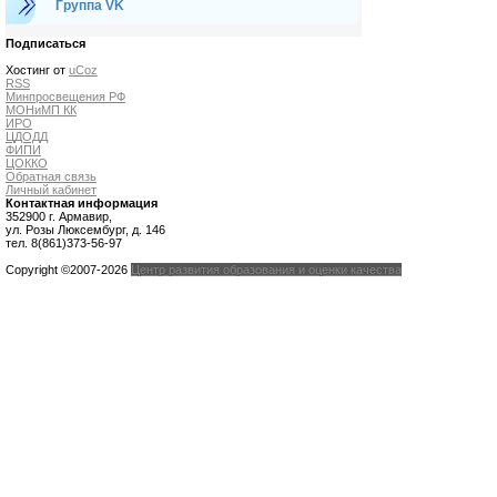
Группа VK
Подписаться
Хостинг от
uCoz
RSS
Минпросвещения РФ
МОНиМП КК
ИРО
ЦДОДД
ФИПИ
ЦОККО
Обратная связь
Личный кабинет
Контактная информация
352900 г. Армавир,
ул. Розы Люксембург, д. 146
тел. 8(861)373-56-97
Copyright ©2007-2026
Центр развития образования и оценки качества