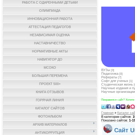
РАБОТА С ОДАРЕННЫМИ ДЕТЬМИ
ОЛИМПИАДА
ИННОВАЦИОННАЯ РАБОТА
АТТЕСТАЦИЯ ПЕДАГОГОВ
НЕЗАВИСИМАЯ ОЦЕНКА
НАСТАВНИЧЕСТВО
НОРМАТИВНЫЕ АКТЫ
НАВИГАТОР ДО
МСОКО
ВУЗы
[3]
Педагогика
[0]
БОЛЬШАЯ ПЕРЕМЕНА
Рефераты
[7]
Софт для ученых
[1]
ПРОЕКТ 500+
Студенческая жизнь
[
Научные издания и п
Научные организации
КНИГА ОТЗЫВОВ
ГОРЯЧАЯ ЛИНИЯ
Понравился сайт? Хотите
КАТАЛОГ САЙТОВ
Главная
»
Каталог са
ФОТОАЛЬБОМ
В категории сайтов
:
1
Показано сайтов
:
1-1
АРХИВ МАТЕРИАЛОВ
Сайт U
АНТИКОРРУПЦИЯ