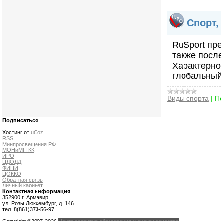
Спорт,
RuSport пр
также посл
Характерно
глобальный
Виды спорта
|
П
Подписаться
Хостинг от
uCoz
RSS
Минпросвещения РФ
МОНиМП КК
ИРО
ЦДОДД
ФИПИ
ЦОККО
Обратная связь
Личный кабинет
Контактная информация
352900 г. Армавир,
ул. Розы Люксембург, д. 146
тел. 8(861)373-56-97