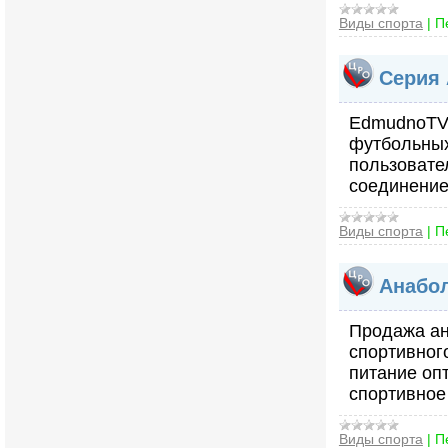
Виды спорта
|
П
Серия 
EdmudnoTV 
футбольных
пользовате
соединение
Виды спорта
|
П
Анабол
Продажа ан
спортивног
питание оп
спортивное 
Виды спорта
|
П