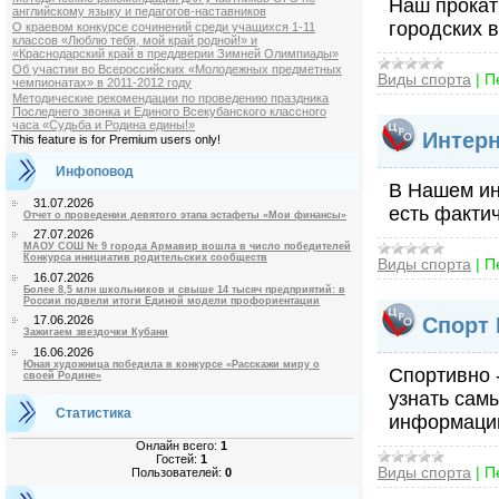
Наш прокат
английскому языку и педагогов-наставников
городских 
О краевом конкурсе сочинений среди учащихся 1-11
классов «Люблю тебя, мой край родной!» и
«Краснодарский край в преддверии Зимней Олимпиады»
Об участии во Всероссийских «Молодежных предметных
Виды спорта
|
П
чемпионатах» в 2011-2012 году
Методические рекомендации по проведению праздника
Последнего звонка и Единого Всекубанского классного
часа «Судьба и Родина едины!»
Интерн
This feature is for Premium users only!
Инфоповод
В Нашем ин
31.07.2026
есть факти
Отчет о проведении девятого этапа эстафеты «Мои финансы»
27.07.2026
МАОУ СОШ № 9 города Армавир вошла в число победителей
Конкурса инициатив родительских сообществ
Виды спорта
|
П
16.07.2026
Более 8,5 млн школьников и свыше 14 тысяч предприятий: в
России подвели итоги Единой модели профориентации
Спорт 
17.06.2026
Зажигаем звездочки Кубани
16.06.2026
Юная художница победила в конкурсе «Расскажи миру о
Спортивно 
своей Родине»
узнать сам
Статистика
информацию
Онлайн всего:
1
Гостей:
1
Виды спорта
|
П
Пользователей:
0