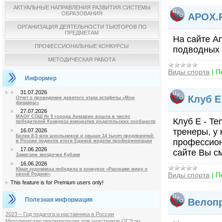
АКТУАЛЬНЫЕ НАПРАВЛЕНИЯ РАЗВИТИЯ СИСТЕМЫ
ОБРАЗОВАНИЯ
APOX.R
ОРГАНИЗАЦИЯ ДЕЯТЕЛЬНОСТИ ТЬЮТОРОВ ПО
ПРЕДМЕТАМ
На сайте А
ПРОФЕССИОНАЛЬНЫЕ КОНКУРСЫ
подводных 
МЕТОДИЧЕСКАЯ РАБОТА
Виды спорта
|
П
Информер
31.07.2026
Клуб E
Отчет о проведении девятого этапа эстафеты «Мои
финансы»
27.07.2026
МАОУ СОШ № 9 города Армавир вошла в число
Клуб E - T
победителей Конкурса инициатив родительских сообществ
тренеры, у
16.07.2026
Более 8,5 млн школьников и свыше 14 тысяч предприятий:
профессион
в России подвели итоги Единой модели профориентации
17.06.2026
сайте Вы см
Зажигаем звездочки Кубани
16.06.2026
Юная художница победила в конкурсе «Расскажи миру о
Виды спорта
|
П
своей Родине»
This feature is for Premium users only!
Полезная информация
Велоп
2023 – Год педагога и наставника в России
Методические рекомендации для участников ОГЭ по