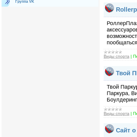
Группа VK
Roller
РоллерПлаз
аксессуаро
возможност
пообщаться
Виды спорта
|
П
Твой П
Твой Паркур
Паркура, В
Боулдерин
Виды спорта
|
П
Сайт о