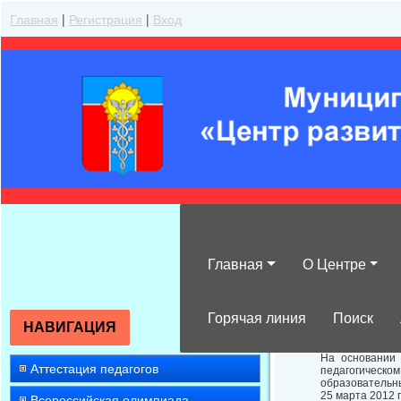
Главная
|
Регистрация
|
Вход
Главная
О Центре
Предоставить 
Горячая линия
Поиск
НАВИГАЦИЯ
На основании 
Аттестация педагогов
педагогическ
образовательны
25 марта 2012 
Всероссийская олимпиада