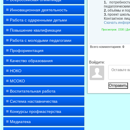
1.
потребность
педагогическим
Инновационная деятельность
2.
объёмы и пор
3.
проект школь
Контактное лиц
Работа с одаренными детьми
Скачать инфор
Повышение квалификации
Просмотров
: 1530 |
До
Работа с молодыми педагогами
Всего комментариев
:
0
Профориентация
Качество образования
Войдите:
НОКО
МСОКО
Отправить
Воспитательная работа
Система наставничества
Конкурсы профмастерства
Медиатека