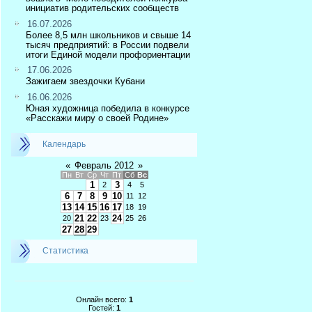
инициатив родительских сообществ
16.07.2026
Более 8,5 млн школьников и свыше 14
тысяч предприятий: в России подвели
итоги Единой модели профориентации
17.06.2026
Зажигаем звездочки Кубани
16.06.2026
Юная художница победила в конкурсе
«Расскажи миру о своей Родине»
Календарь
«
Февраль 2012
»
Пн
Вт
Ср
Чт
Пт
Сб
Вс
1
3
2
4
5
6
7
8
9
10
11
12
13
14
15
16
17
18
19
21
22
24
20
23
25
26
27
28
29
Статистика
Онлайн всего:
1
Гостей:
1