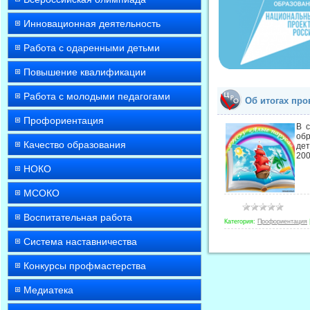
Инновационная деятельность
Работа с одаренными детьми
Повышение квалификации
Работа с молодыми педагогами
Об итогах про
Профориентация
В с
об
Качество образования
дет
200
НОКО
МСОКО
Воспитательная работа
Категория:
Профориентация
Система наставничества
Конкурсы профмастерства
Медиатека