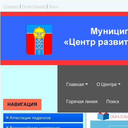
Главная
|
Регистрация
|
Вход
Главная
О Центре
»
2012
»
Февра
Горячая линия
Поиск
НАВИГАЦИЯ
Аттестация педагогов
Всероссийская олимпиада