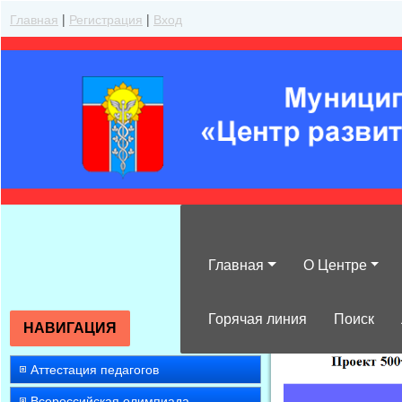
Главная
|
Регистрация
|
Вход
Главная
О Центре
»
2012
»
Февра
Горячая линия
Поиск
НАВИГАЦИЯ
Аттестация педагогов
Всероссийская олимпиада