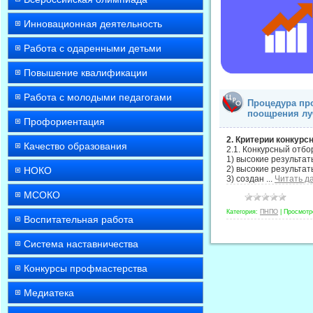
Инновационная деятельность
Работа с одаренными детьми
Повышение квалификации
Работа с молодыми педагогами
Процедура про
поощрения л
Профориентация
2. Критерии конкурс
Качество образования
2.1. Конкурсный отбо
1) высокие результат
2) высокие результа
НОКО
3) создан
...
Читать д
МСОКО
Категория:
ПНПО
|
Просмотр
Воспитательная работа
Система наставничества
Конкурсы профмастерства
Медиатека