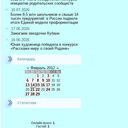
инициатив родительских сообществ
16.07.2026
Более 8,5 млн школьников и свыше 14
тысяч предприятий: в России подвели
итоги Единой модели профориентации
17.06.2026
Зажигаем звездочки Кубани
16.06.2026
Юная художница победила в конкурсе
«Расскажи миру о своей Родине»
Календарь
«
Февраль 2012
»
Пн
Вт
Ср
Чт
Пт
Сб
Вс
1
3
2
4
5
6
7
8
9
10
11
12
13
14
15
16
17
18
19
21
22
24
20
23
25
26
27
28
29
Статистика
Онлайн всего:
1
Гостей:
1