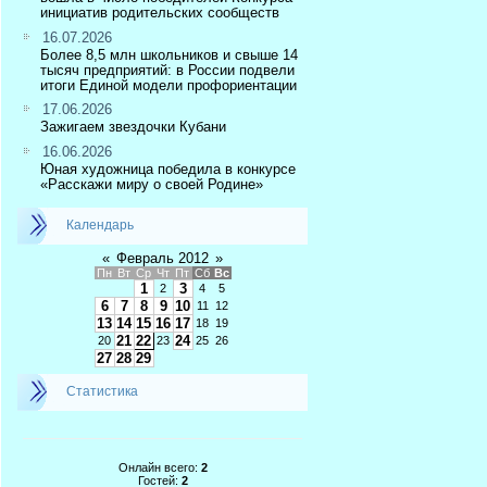
инициатив родительских сообществ
16.07.2026
Более 8,5 млн школьников и свыше 14
тысяч предприятий: в России подвели
итоги Единой модели профориентации
17.06.2026
Зажигаем звездочки Кубани
16.06.2026
Юная художница победила в конкурсе
«Расскажи миру о своей Родине»
Календарь
«
Февраль 2012
»
Пн
Вт
Ср
Чт
Пт
Сб
Вс
1
3
2
4
5
6
7
8
9
10
11
12
13
14
15
16
17
18
19
21
22
24
20
23
25
26
27
28
29
Статистика
Онлайн всего:
2
Гостей:
2