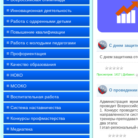
Инновационная деятельность
Работа с одаренными детьми
Повышение квалификации
Работа с молодыми педагогами
С днем защитн
Профориентация
С днем защитника от
Качество образования
НОКО
Просмотров:
1417
|
Добавил:
c
МСОКО
О проведении
Воспитательная работа
Администрация муни
проводит Всероссийс
Система наставничества
1. Конкурс проводит
направленности сист
Конкурсы профмастерства
тренеры-преподавате
два этапа:
I этап-региональный
Медиатека