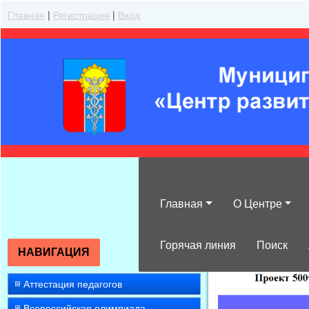
Главная
|
Регистрация
|
Вход
Главная
О Центре
»
2012
»
Февра
Горячая линия
Поиск
НАВИГАЦИЯ
Аттестация педагогов
Всероссийская олимпиада