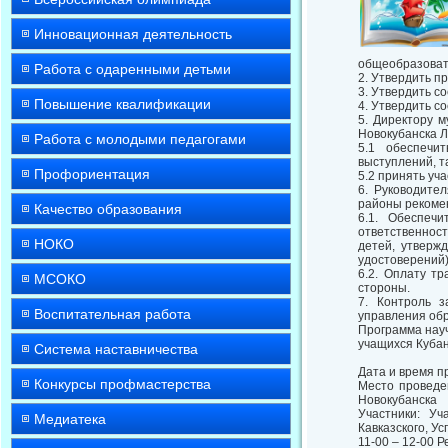
Инновационная деятельность
общеобразоват
Работа с одаренными детьми
2. Утвердить п
3. Утвердить с
Повышение квалификации
4. Утвердить с
5. Директору 
Новокубанска Л
Работа с молодыми педагогами
5.1 обеспечи
выступлений, т
Профориентация
5.2 принять уч
6. Руководител
районы рекоме
Качество образования
6.1. Обеспеч
ответственност
НОКО
детей, утверж
удостоверений)
6.2. Оплату т
МСОКО
стороны.
7. Контроль 
Воспитательная работа
управления об
Программа нау
учащихся Кубан
Система наставничества
Дата и время пр
Конкурсы профмастерства
Место проведе
Новокубанска
Участники: Уч
Медиатека
Кавказского, У
11-00 – 12-00 