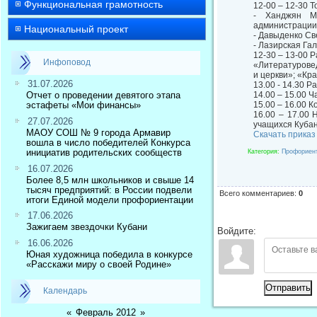
Функциональная грамотность
12-00 – 12-30 
- Ханджян Ма
администрации
Национальный проект
- Давыденко Св
- Лазирская Га
12-30 – 13-00 
Инфоповод
«Литературове
и церкви»; «Кр
31.07.2026
13.00 - 14.30 Р
Отчет о проведении девятого этапа
14.00 – 15.00 
эстафеты «Мои финансы»
15.00 – 16.00 
16.00 – 17.00
27.07.2026
учащихся Кубан
МАОУ СОШ № 9 города Армавир
Скачать приказ
вошла в число победителей Конкурса
инициатив родительских сообществ
Категория
:
Профориен
16.07.2026
Более 8,5 млн школьников и свыше 14
тысяч предприятий: в России подвели
Всего комментариев
:
0
итоги Единой модели профориентации
17.06.2026
Зажигаем звездочки Кубани
Войдите:
16.06.2026
Юная художница победила в конкурсе
«Расскажи миру о своей Родине»
Отправить
Календарь
«
Февраль 2012
»