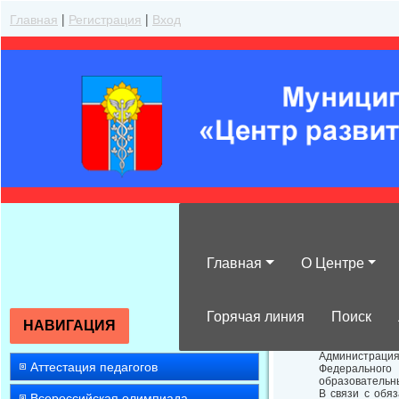
Главная
|
Регистрация
|
Вход
Главная
О Центре
О механизме пр
Горячая линия
Поиск
НАВИГАЦИЯ
Администрация 
Аттестация педагогов
Федерального п
образовательн
В связи с обя
Всероссийская олимпиада