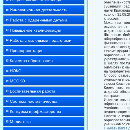
обеспеченности
субвенций (ра
Инновационная деятельность
науки Краснода
края от 31.08.
классов).
Работа с одаренными детьми
Механизм при
осуществляет
Повышение квалификации
издательствами
Школьным библ
общеобразов
Работа с молодыми педагогами
финансирования
Форма заказа д
Профориентация
Рекомендации 
образования 
учреждениях, н
Качество образования
В целях посту
библиотек к н
НОКО
на приобретение
Способ размещ
экономики и це
МСОКО
заказа Краснода
Кроме того, и
Воспитательная работа
изданий обязат
контракте.
Исключительн
Система наставничества
образования», г
Учебники по п
Конкурсы профмастерства
недостающих в
Работа с изда
образовательн
Медиатека
учебников со с
Скачать пакет 