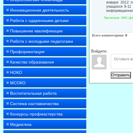
января 2012 г
учащихся 9-11
Инновационная деятельность
информационно
Просмотров
: 1684 |
До
Работа с одаренными детьми
Повышение квалификации
Всего комментариев
:
0
Работа с молодыми педагогами
Войдите:
Профориентация
Качество образования
НОКО
Отправить
МСОКО
Воспитательная работа
Система наставничества
Конкурсы профмастерства
Медиатека