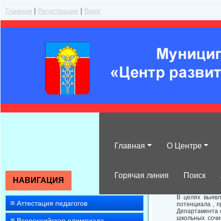
Главная
|
Регистрация
|
Вход
Главная
О Центре
На региональн
Горячая линия
Поиск
НАВИГАЦИЯ
В целях выявл
Аттестация педагогов
потенциала , п
Департамента о
школьных сочи
Всероссийская олимпиада