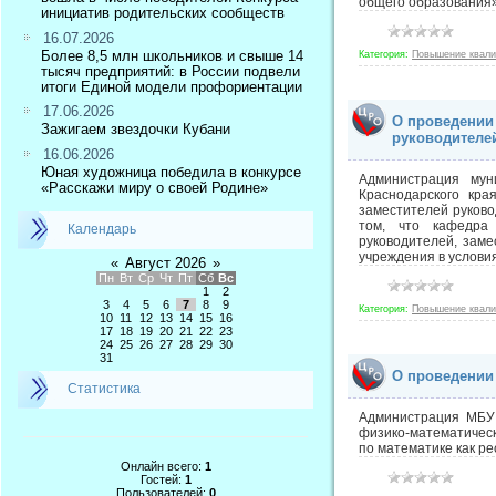
общего образования»
инициатив родительских сообществ
16.07.2026
Более 8,5 млн школьников и свыше 14
Категория:
Повышение квал
тысяч предприятий: в России подвели
итоги Единой модели профориентации
17.06.2026
О проведении
Зажигаем звездочки Кубани
руководителе
16.06.2026
Юная художница победила в конкурсе
Администрация мун
«Расскажи миру о своей Родине»
Краснодарского кр
заместителей руково
том, что кафедра
Календарь
руководителей, зам
учреждения в условия
«
Август 2026
»
Пн
Вт
Ср
Чт
Пт
Сб
Вс
1
2
3
4
5
6
7
8
9
Категория:
Повышение квал
10
11
12
13
14
15
16
17
18
19
20
21
22
23
24
25
26
27
28
29
30
31
О проведении 
Статистика
Администрация МБУ 
физико-математическ
по математике как ре
Онлайн всего:
1
Гостей:
1
Пользователей:
0