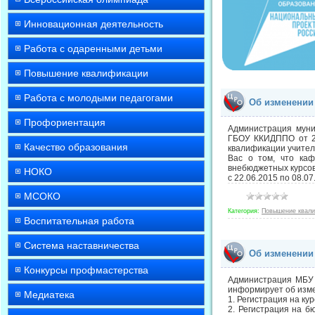
Инновационная деятельность
Работа с одаренными детьми
Повышение квалификации
Работа с молодыми педагогами
Об изменении
Профориентация
Администрация муни
ГБОУ ККИДППО от 29
Качество образования
квалификации учителей
Вас о том, что каф
внебюджетных курсов
НОКО
с 22.06.2015 по 08.07
МСОКО
Категория:
Повышение квал
Воспитательная работа
Система наставничества
Об изменении
Конкурсы профмастерства
Администрация МБУ 
информирует об изме
Медиатека
1. Регистрация на ку
2. Регистрация на б