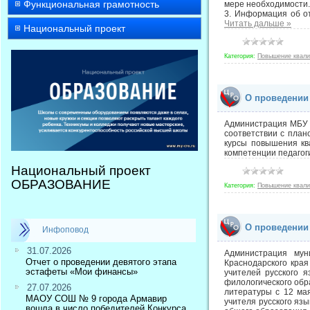
Функциональная грамотность
мере необходимости.
3. Информация об о
Читать дальше »
Национальный проект
Категория:
Повышение квал
О проведении
Администрация МБУ «
соответствии с пла
курсы повышения кв
компетенции педагог
Национальный проект
ОБРАЗОВАНИЕ
Категория:
Повышение квал
О проведении
Инфоповод
31.07.2026
Администрация мун
Отчет о проведении девятого этапа
Краснодарского кра
эстафеты «Мои финансы»
учителей русского я
филологического об
27.07.2026
литературы с 12 ма
МАОУ СОШ № 9 города Армавир
учителя русского яз
вошла в число победителей Конкурса