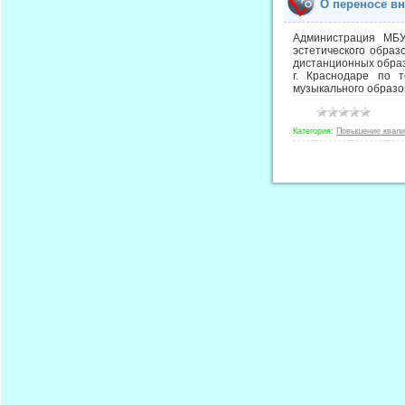
О переносе в
Администрация МБУ
эстетического обра
дистанционных образо
г. Краснодаре по 
музыкального образо
Категория:
Повышение квал