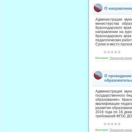
О направлени
Администрация муни
министерства обра
Краснодарского кра
направлении на кур
Краснодарского края
педагогических рабо
Сроки и место прохо
Категория:
Повышение квал
О проведении
образователь
Администрация муни
государственного бю
образования» Крас
квалификации педаго
развития образовани
2016 года по 16 дек
требований ФГОС ДО»
Категория:
Повышение квал