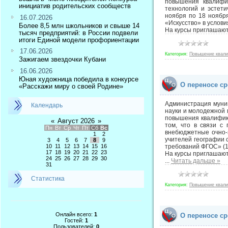
повышения квалифи
инициатив родительских сообществ
технологий и эстет
ноября по 18 ноября
16.07.2026
«Искусство» в услови
Более 8,5 млн школьников и свыше 14
На курсы приглашают
тысяч предприятий: в России подвели
итоги Единой модели профориентации
17.06.2026
Категория:
Повышение квал
Зажигаем звездочки Кубани
16.06.2026
Юная художница победила в конкурсе
О переносе с
«Расскажи миру о своей Родине»
Администрация муниц
Календарь
науки и молодежной 
повышения квалификац
«
Август 2026
»
том, что в связи с
Пн
Вт
Ср
Чт
Пт
Сб
Вс
внебюджетные очно-
1
2
учителей географии 
3
4
5
6
7
8
9
10
11
12
13
14
15
16
требований ФГОС» (10
17
18
19
20
21
22
23
На курсы приглашают
24
25
26
27
28
29
30
...
Читать дальше »
31
Статистика
Категория:
Повышение квал
Онлайн всего:
1
О переносе с
Гостей:
1
Пользователей:
0