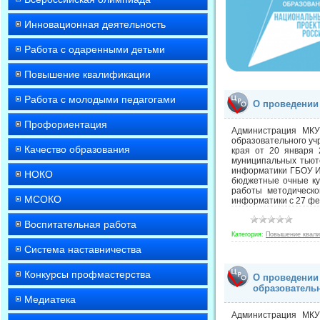
Инновационная деятельность
Работа с одаренными детьми
Повышение квалификации
Работа с молодыми педагогами
О проведении
Профориентация
Администрация МКУ
образовательного уч
Качество образования
края от 20 января
муниципальных тьюто
информатики ГБОУ ИР
НОКО
бюджетные очные ку
работы методическо
МСОКО
информатики с 27 фе
Воспитательная работа
Категория:
Повышение квал
Система наставничества
Конкурсы профмастерства
О проведении
образователь
Медиатека
Администрация МКУ