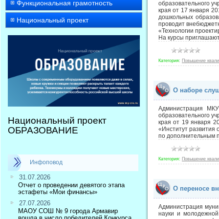
Функциональная грамотность
образовательного уч
края от 17 января 2
дошкольных образов
Национальный проект
проводит внебюджетн
«Технологии проекти
На курсы приглашают
Категория:
Повышение квал
О наборе слу
Администрация МКУ
образовательного уч
Национальный проект
края от 19 января 2
ОБРАЗОВАНИЕ
«Институт развития 
по дополнительным п
Категория:
Повышение квал
Инфоповод
31.07.2026
Отчет о проведении девятого этапа
О переносе в
эстафеты «Мои финансы»
27.07.2026
Администрация муниц
МАОУ СОШ № 9 города Армавир
науки и молодежной
вошла в число победителей Конкурса