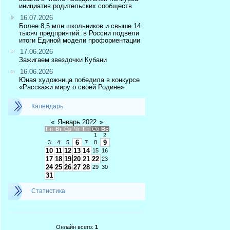
инициатив родительских сообществ
16.07.2026
Более 8,5 млн школьников и свыше 14
тысяч предприятий: в России подвели
итоги Единой модели профориентации
17.06.2026
Зажигаем звездочки Кубани
16.06.2026
Юная художница победила в конкурсе
«Расскажи миру о своей Родине»
Календарь
«
Январь 2022
»
Пн
Вт
Ср
Чт
Пт
Сб
Вс
1
2
6
9
3
4
5
7
8
10
11
12
13
14
15
16
17
18
19
20
21
22
23
24
25
26
27
28
29
30
31
Статистика
Онлайн всего:
1