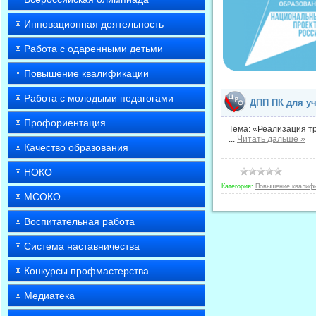
Инновационная деятельность
Работа с одаренными детьми
Повышение квалификации
Работа с молодыми педагогами
ДПП ПК для учи
Профориентация
Тема: «Реализация т
...
Читать дальше »
Качество образования
НОКО
Категория:
Повышение квалиф
МСОКО
Воспитательная работа
Система наставничества
Конкурсы профмастерства
Медиатека