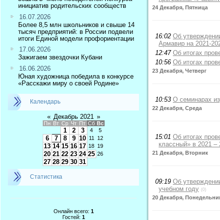
инициатив родительских сообществ
24 Декабря, Пятница
16.07.2026
Более 8,5 млн школьников и свыше 14
тысяч предприятий: в России подвели
16:02
Об утверждении
итоги Единой модели профориентации
Армавир на 2021-20
17.06.2026
12:47
Об итогах пров
Зажигаем звездочки Кубани
10:56
Об итогах пров
16.06.2026
23 Декабря, Четверг
Юная художница победила в конкурсе
«Расскажи миру о своей Родине»
10:53
О семинарах и
Календарь
22 Декабря, Среда
«
Декабрь 2021
»
Пн
Вт
Ср
Чт
Пт
Сб
Вс
1
2
3
4
5
15:01
Об итогах про
6
7
8
9
10
11
12
классный» в 2021 –
13
14
15
16
17
18
19
21 Декабря, Вторник
20
21
22
23
24
25
26
27
28
29
30
31
Статистика
09:19
Об утверждении
учебном году
(0)
20 Декабря, Понедельни
Онлайн всего:
1
Гостей:
1