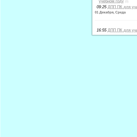
учебном году
(0)
09:25
ДПП ПК для учи
01 Декабря, Среда
16:55
ДПП ПК для учи