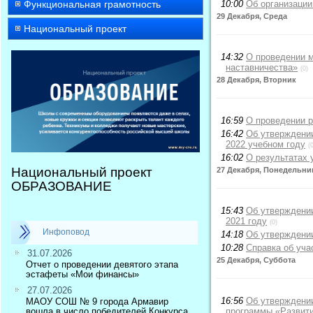
Функциональная грамотность
10:00
Об организации
29 Декабря, Среда
Национальный проект
14:32
О проведении м
наставничества»
(0)
28 Декабря, Вторник
16:59
О проведении р
16:42
Об утверждении
2022 учебном году
(
16:02
О результатах 
Национальный проект
27 Декабря, Понедельни
ОБРАЗОВАНИЕ
15:43
Об утверждении
2021 году
(0)
Инфоповод
14:18
Об утверждении
10:28
Справка об уча
31.07.2026
25 Декабря, Суббота
Отчет о проведении девятого этапа
эстафеты «Мои финансы»
27.07.2026
16:56
Об утверждени
МАОУ СОШ № 9 города Армавир
вошла в число победителей Конкурса
программы «Развити