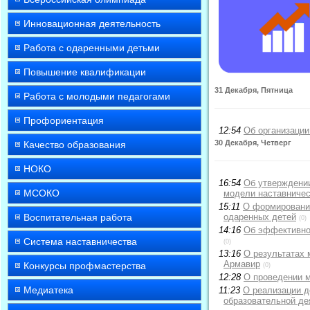
Инновационная деятельность
Работа с одаренными детьми
Повышение квалификации
31 Декабря, Пятница
Работа с молодыми педагогами
Профориентация
12:54
Об организации
30 Декабря, Четверг
Качество образования
НОКО
16:54
Об утверждении
МСОКО
модели наставничес
15:11
О формировании
Воспитательная работа
одаренных детей
(0)
14:16
Об эффективнос
Система наставничества
(0)
13:16
О результатах 
Армавир
Конкурсы профмастерства
(0)
12:28
О проведении м
Медиатека
11:23
О реализации д
образовательной де