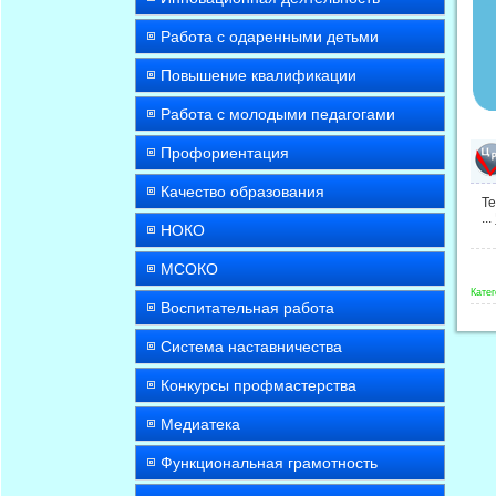
Работа с одаренными детьми
Повышение квалификации
Работа с молодыми педагогами
Профориентация
Качество образования
Те
...
НОКО
МСОКО
Катег
Воспитательная работа
Система наставничества
Конкурсы профмастерства
Медиатека
Функциональная грамотность