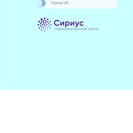
Группа VK
Минпрос
ПОДПИСАТЬСЯ
ЦДОДД
Хостинг от
uCoz
Обратная
RSS