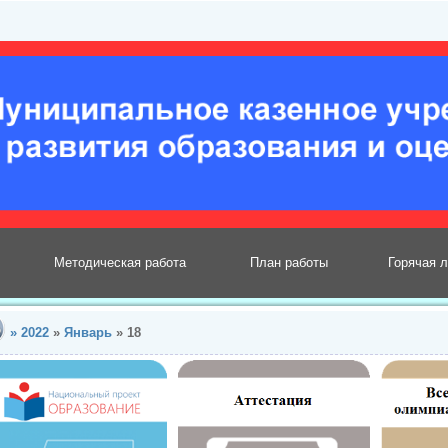
Методическая работа
План работы
Горячая 
»
2022
»
Январь
»
18