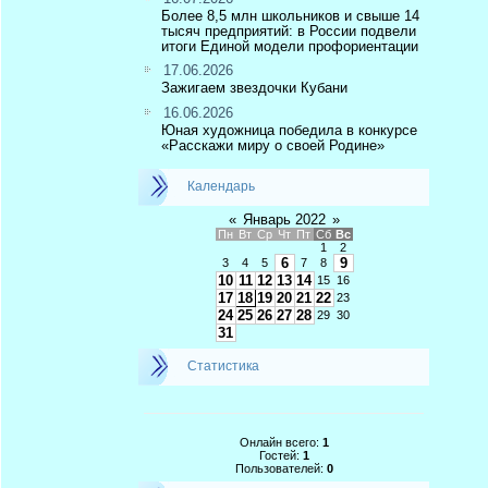
Более 8,5 млн школьников и свыше 14
тысяч предприятий: в России подвели
итоги Единой модели профориентации
17.06.2026
Зажигаем звездочки Кубани
16.06.2026
Юная художница победила в конкурсе
«Расскажи миру о своей Родине»
Календарь
«
Январь 2022
»
Пн
Вт
Ср
Чт
Пт
Сб
Вс
1
2
6
9
3
4
5
7
8
10
11
12
13
14
15
16
17
18
19
20
21
22
23
24
25
26
27
28
29
30
31
Статистика
Онлайн всего:
1
Гостей:
1
Пользователей:
0