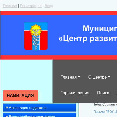
Главная
|
Регистрация
|
Вход
Главная
О Центре
ДПП ПК для кл
Горячая линия
Поиск
НАВИГАЦИЯ
Тема: Социальн
Аттестация педагогов
Письмо ГБОУ И
Всероссийская олимпиада