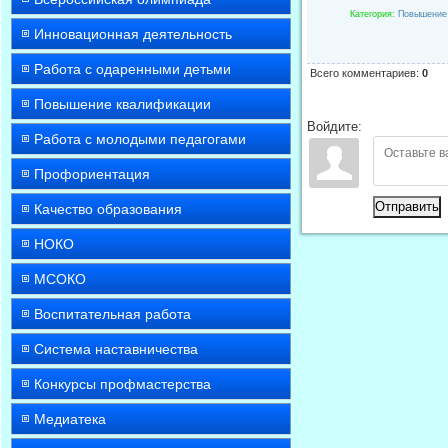
Категория
:
Повышение
Инновационная деятельность
Работа с одаренными детьми
Всего комментариев
:
0
Повышение квалификации
Войдите:
Работа с молодыми педагогами
Профориентация
Отправить
Качество образования
НОКО
МСОКО
Воспитательная работа
Система наставничества
Конкурсы профмастерства
Медиатека